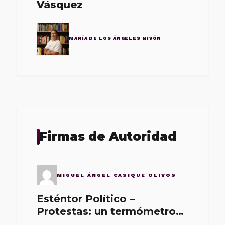
Vásquez
MARÍA DE LOS ÁNGELES NIVÓN
Firmas de Autoridad
MIGUEL ÁNGEL CASIQUE OLIVOS
Esténtor Político –
Protestas: un termómetro
de malos gobernantes