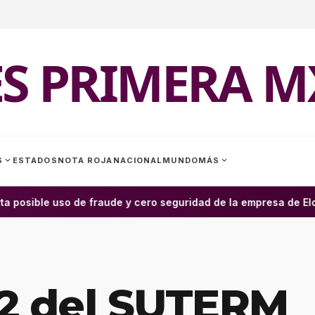
ES PRIMERA M
expand_more
expand_more
S
ESTADOS
NOTA ROJA
NACIONAL
MUNDO
MÁS
a posible uso de fraude y cero seguridad de la empresa de Elon
82 del SUTERM