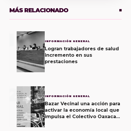
MÁS RELACIONADO
1
INFORMACIÓN GENERAL
Logran trabajadores de salud
incremento en sus
prestaciones
2
INFORMACIÓN GENERAL
Bazar Vecinal una acción para
activar la economía local que
impulsa el Colectivo Oaxaca
Vecinal