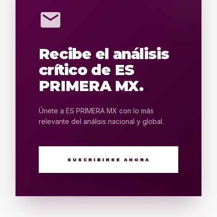
mail
Recibe el análisis
crítico de ES
PRIMERA MX.
Únete a ES PRIMERA MX con lo más
relevante del análisis nacional y global.
SUSCRIBIRSE AHORA