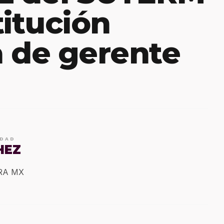
titución
 de gerente
IDAD
HEZ
ERA MX