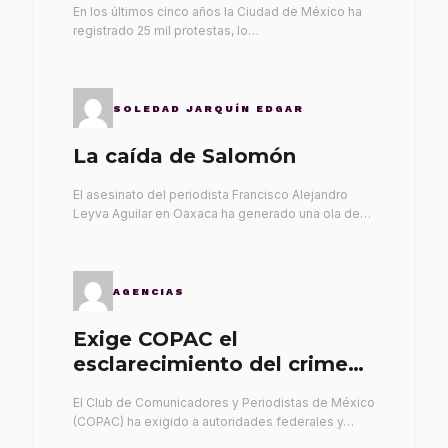
En los últimos cinco años la Ciudad de México ha
registrado 25 mil protestas, lo…
SOLEDAD JARQUÍN EDGAR
La caída de Salomón
El asesinato del periodista Francisco Alejandro
Leyva Aguilar en Oaxaca ha generado una ola de…
AGENCIAS
Exige COPAC el
esclarecimiento del crimen
de Alex Leyva
El Club de Comunicadores y Periodistas de México
(COPAC) ha exigido a autoridades federales y…