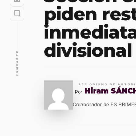
piden res
mode_comment
inmediata
divisional
COMPARTE
PERIODISMO DE AUTOR
Hiram SÁNC
Por
Colaborador de ES PRIM