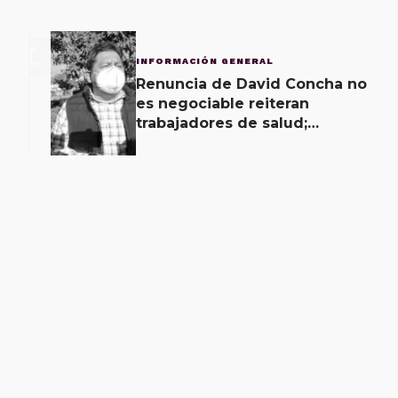
3
INFORMACIÓN GENERAL
Renuncia de David Concha no
es negociable reiteran
trabajadores de salud;
gobierno ofrecerá
contrapropuesta a demandas