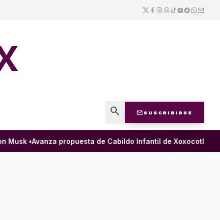
X
search
mail
SUSCRIBIRSE
 Musk •
Avanza propuesta de Cabildo Infantil de Xoxocotlán para