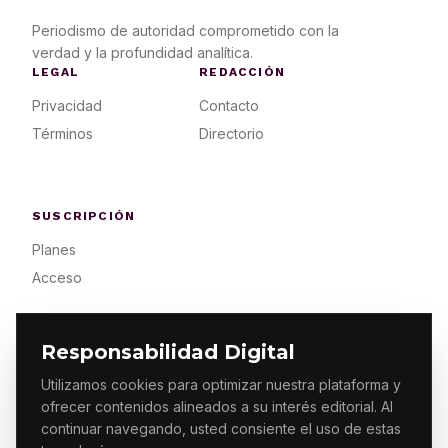
Periodismo de autoridad comprometido con la
verdad y la profundidad analítica.
LEGAL
REDACCIÓN
Privacidad
Contacto
Términos
Directorio
SUSCRIPCIÓN
Planes
Acceso
Responsabilidad Digital
Utilizamos cookies para optimizar nuestra plataforma y
ofrecer contenidos alineados a su interés editorial. Al
© 2026 ES PRIMERA MX. ALGUNOS DERECHOS
RESERVADOS / DESIGN
MAKING.MX
continuar navegando, usted consiente el uso de estas