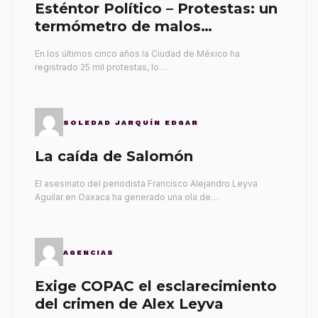
Esténtor Político – Protestas: un
termómetro de malos
gobernantes
En los últimos cinco años la Ciudad de México ha
registrado 25 mil protestas, lo…
SOLEDAD JARQUÍN EDGAR
La caída de Salomón
El asesinato del periodista Francisco Alejandro Leyva
Aguilar en Oaxaca ha generado una ola de…
AGENCIAS
Exige COPAC el esclarecimiento
del crimen de Alex Leyva