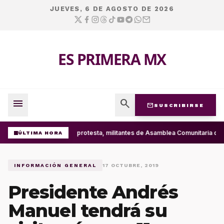
JUEVES, 6 DE AGOSTO DE 2026
ES PRIMERA MX
menu
search
mail
SUSCRIBIRSE
Con protesta, militantes de Asamblea Comunitaria d
ÚLTIMA HORA
INFORMACIÓN GENERAL
17 OCTUBRE, 2019
Presidente Andrés
Manuel tendrá su