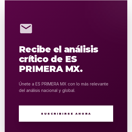
mail
Recibe el análisis
crítico de ES
PRIMERA MX.
Únete a ES PRIMERA MX con lo más relevante
del análisis nacional y global.
SUSCRIBIRSE AHORA