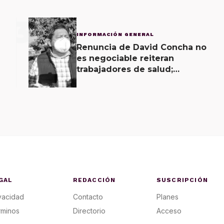
3
INFORMACIÓN GENERAL
Renuncia de David Concha no
es negociable reiteran
trabajadores de salud;
gobierno ofrecerá
contrapropuesta a demandas
GAL
REDACCIÓN
SUSCRIPCIÓN
vacidad
Contacto
Planes
rminos
Directorio
Acceso