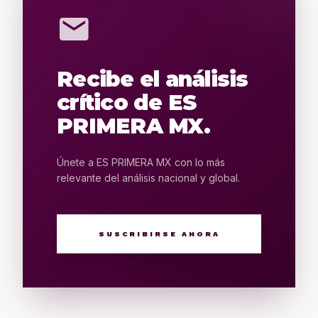
mail
Recibe el análisis
crítico de ES
PRIMERA MX.
Únete a ES PRIMERA MX con lo más
relevante del análisis nacional y global.
SUSCRIBIRSE AHORA