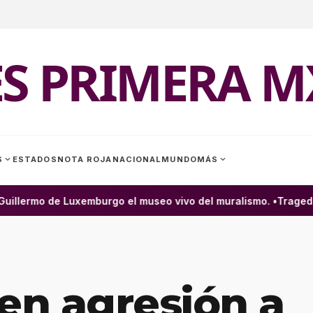
ES PRIMERA M
expand_more
expand_more
S
ESTADOS
NOTA ROJA
NACIONAL
MUNDO
MÁS
uillermo de Luxemburgo el museo vivo del muralismo. •
Tragedia 
en agresión a