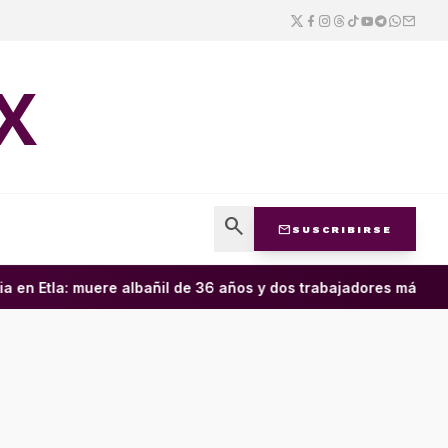
X
search
mail
SUSCRIBIRSE
en Etla: muere albañil de 36 años y dos trabajadores más resul