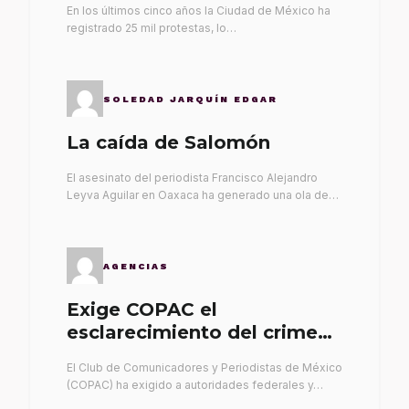
En los últimos cinco años la Ciudad de México ha
registrado 25 mil protestas, lo…
SOLEDAD JARQUÍN EDGAR
La caída de Salomón
El asesinato del periodista Francisco Alejandro
Leyva Aguilar en Oaxaca ha generado una ola de…
AGENCIAS
Exige COPAC el
esclarecimiento del crimen
de Alex Leyva
El Club de Comunicadores y Periodistas de México
(COPAC) ha exigido a autoridades federales y…