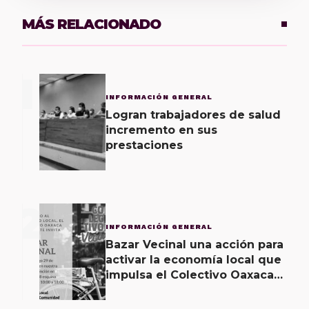
MÁS RELACIONADO
1
INFORMACIÓN GENERAL
Logran trabajadores de salud
incremento en sus
prestaciones
2
INFORMACIÓN GENERAL
Bazar Vecinal una acción para
activar la economía local que
impulsa el Colectivo Oaxaca
Vecinal