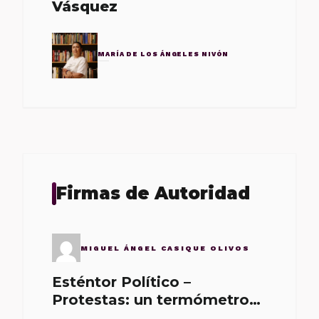
Vásquez
MARÍA DE LOS ÁNGELES NIVÓN
Firmas de Autoridad
MIGUEL ÁNGEL CASIQUE OLIVOS
Esténtor Político –
Protestas: un termómetro
de malos gobernantes