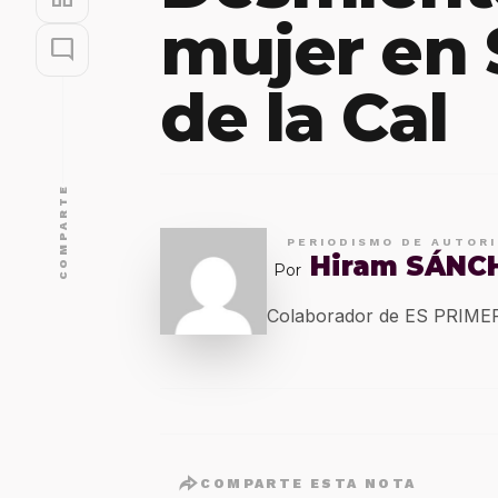
mujer en 
mode_comment
de la Cal
COMPARTE
PERIODISMO DE AUTOR
Hiram SÁNC
Por
Colaborador de ES PRIM
COMPARTE ESTA NOTA