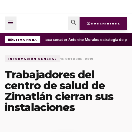
menu
search
mail
SUSCRIBIRSE
Destaca senador Antonino Morales estrategia de presi
ÚLTIMA HORA
INFORMACIÓN GENERAL
16 OCTUBRE, 2019
Trabajadores del
centro de salud de
Zimatlán cierran sus
instalaciones