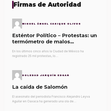
Firmas de Autoridad
MIGUEL ÁNGEL CASIQUE OLIVOS
Esténtor Político – Protestas: un
termómetro de malos
gobernantes
En los últimos cinco años la Ciudad de México ha
registrado 25 mil protestas, lo…
SOLEDAD JARQUÍN EDGAR
La caída de Salomón
El asesinato del periodista Francisco Alejandro Leyva
Aguilar en Oaxaca ha generado una ola de…