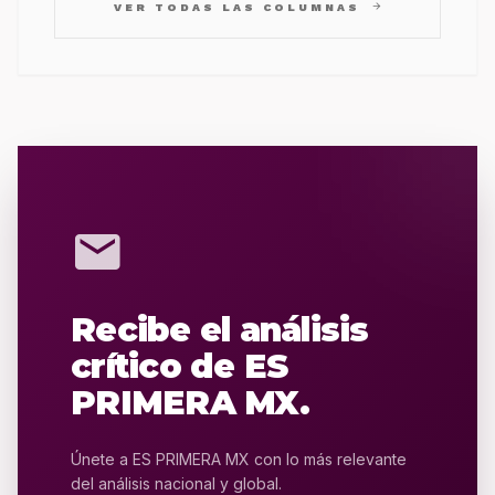
arrow_forward
VER TODAS LAS COLUMNAS
mail
Recibe el análisis
crítico de ES
PRIMERA MX.
Únete a ES PRIMERA MX con lo más relevante
del análisis nacional y global.