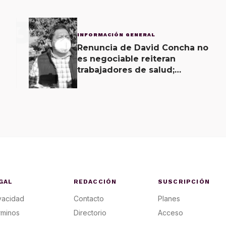
3
INFORMACIÓN GENERAL
Renuncia de David Concha no
es negociable reiteran
trabajadores de salud;
gobierno ofrecerá
contrapropuesta a demandas
GAL
REDACCIÓN
SUSCRIPCIÓN
vacidad
Contacto
Planes
rminos
Directorio
Acceso