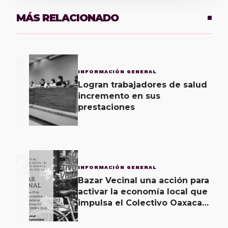
MÁS RELACIONADO
1
INFORMACIÓN GENERAL
Logran trabajadores de salud
incremento en sus
prestaciones
2
INFORMACIÓN GENERAL
Bazar Vecinal una acción para
activar la economía local que
impulsa el Colectivo Oaxaca
Vecinal