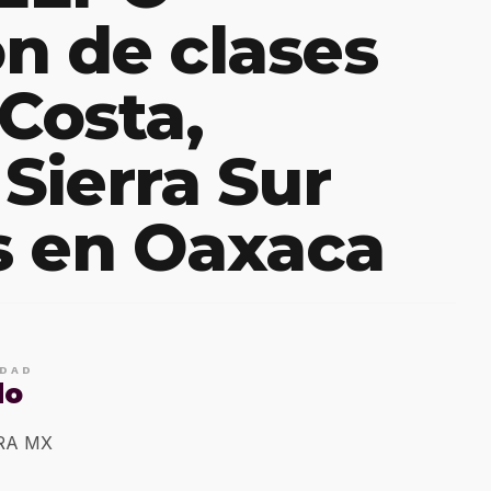
n de clases
 Costa,
Sierra Sur
as en Oaxaca
IDAD
do
ERA MX