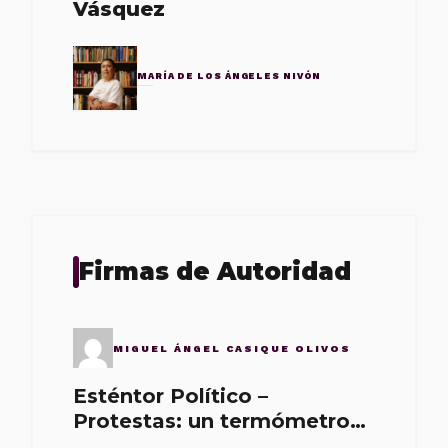
Vásquez
MARÍA DE LOS ÁNGELES NIVÓN
Firmas de Autoridad
MIGUEL ÁNGEL CASIQUE OLIVOS
Esténtor Político –
Protestas: un termómetro
de malos gobernantes