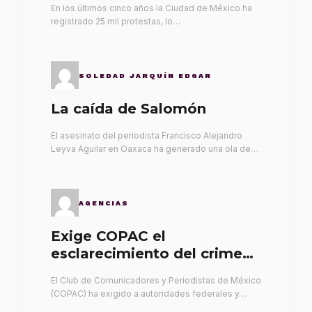
En los últimos cinco años la Ciudad de México ha
registrado 25 mil protestas, lo…
SOLEDAD JARQUÍN EDGAR
La caída de Salomón
El asesinato del periodista Francisco Alejandro
Leyva Aguilar en Oaxaca ha generado una ola de…
AGENCIAS
Exige COPAC el
esclarecimiento del crimen
de Alex Leyva
El Club de Comunicadores y Periodistas de México
(COPAC) ha exigido a autoridades federales y…