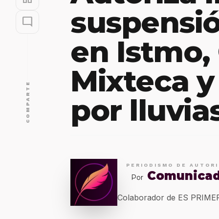
suspensió
mode_comment
en Istmo,
Mixteca y 
COMPARTE
por lluvi
PERIODISMO DE AUTOR
Comunica
Por
Colaborador de ES PRIM