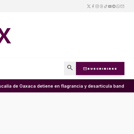
X
search
mail
SUSCRIBIRSE
alía de Oaxaca detiene en flagrancia y desarticula banda dedic