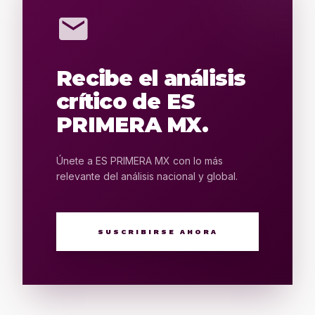
mail
Recibe el análisis
crítico de ES
PRIMERA MX.
Únete a ES PRIMERA MX con lo más
relevante del análisis nacional y global.
SUSCRIBIRSE AHORA