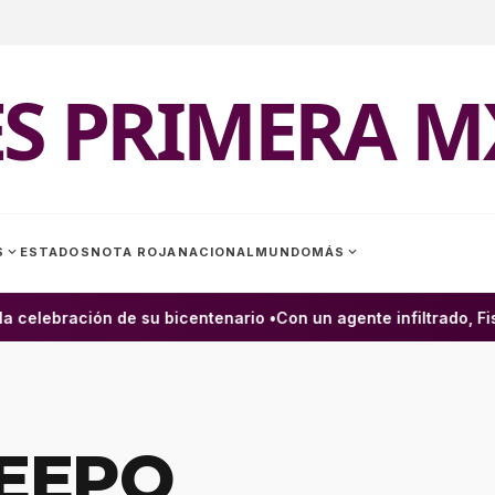
ES PRIMERA M
expand_more
expand_more
S
ESTADOS
NOTA ROJA
NACIONAL
MUNDO
MÁS
celebración de su bicentenario •
Con un agente infiltrado, Fisc
IEEPO