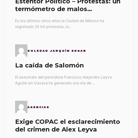
Esténtor Político – Protestas: un
termómetro de malos
gobernantes
En los últimos cinco años la Ciudad de México ha
registrado 25 mil protestas, lo…
SOLEDAD JARQUÍN EDGAR
La caída de Salomón
El asesinato del periodista Francisco Alejandro Leyva
Aguilar en Oaxaca ha generado una ola de…
AGENCIAS
Exige COPAC el esclarecimiento
del crimen de Alex Leyva