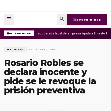
menu
search
mail
SUSCRIBIRSE
Detienen a apoderada legal de empresa ligada a Ernesto Ruffo
ÚLTIMA HORA
NACIONAL
15 OCTUBRE, 2019
Rosario Robles se
declara inocente y
pide se le revoque la
prisión preventiva