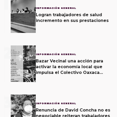
1
INFORMACIÓN GENERAL
Logran trabajadores de salud
incremento en sus prestaciones
2
INFORMACIÓN GENERAL
Bazar Vecinal una acción para
activar la economía local que
impulsa el Colectivo Oaxaca
Vecinal
3
INFORMACIÓN GENERAL
Renuncia de David Concha no es
negociable reiteran trabajadores