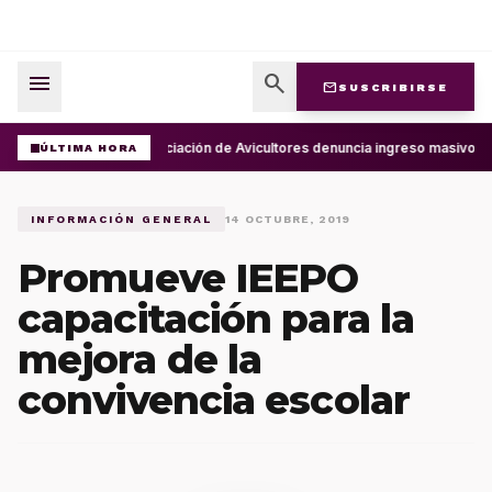
menu
search
mail
SUSCRIBIRSE
Asociación de Avicultores denuncia ingreso masivo d
ÚLTIMA HORA
INFORMACIÓN GENERAL
14 OCTUBRE, 2019
Promueve IEEPO
capacitación para la
mejora de la
convivencia escolar