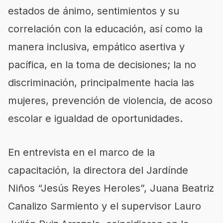
esta
dos de ánimo
, sentimientos y
su
correlación con la educación, a
sí como la
manera inclusiva, empático asertiva
y
pacífica
, en la toma de decisiones
; la no
discriminación, principalmente hacia las
mujeres,
prevención de violencia
,
de acoso
escolar e igualdad de oportunidades.
En entrevista en el marco de la
capacitación,
la d
irectora del Jardín
de
Niños “Jesús Reyes Heroles”,
Juana Beatriz
Canalizo
Sarmiento
y el s
upervisor
Lauro