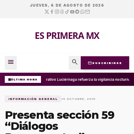
JUEVES, 6 DE AGOSTO DE 2026
ES PRIMERA MX
menu
search
mail
SUSCRIBIRSE
Operativo Luciérnaga refuerza la vigilancia nocturna 
ÚLTIMA HORA
INFORMACIÓN GENERAL
14 OCTUBRE, 2019
Presenta sección 59
“Diálogos