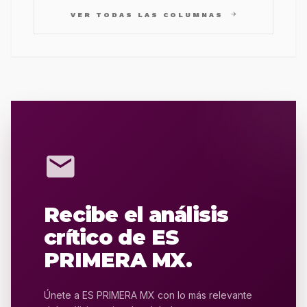
arrow_forward
VER TODAS LAS COLUMNAS
mail
Recibe el análisis
crítico de ES
PRIMERA MX.
Únete a ES PRIMERA MX con lo más relevante