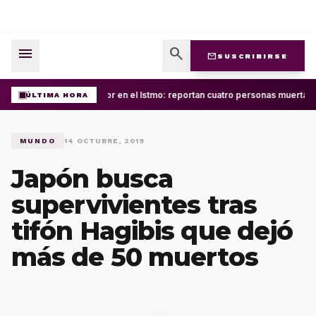
menu
search
mail
SUSCRIBIRSE
Terror en el Istmo: reportan cuatro personas muertas
ÚLTIMA HORA
MUNDO
14 OCTUBRE, 2019
Japón busca
supervivientes tras
tifón Hagibis que dejó
más de 50 muertos