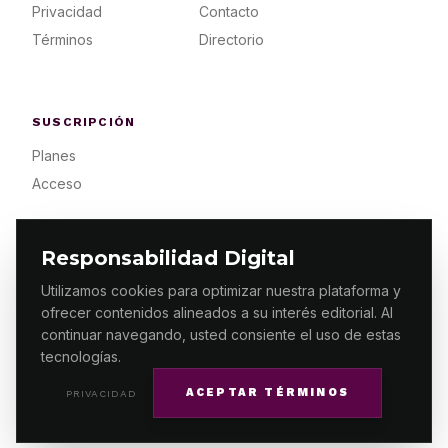
Privacidad
Contacto
Términos
Directorio
SUSCRIPCIÓN
Planes
Acceso
Responsabilidad Digital
Utilizamos cookies para optimizar nuestra plataforma y
ofrecer contenidos alineados a su interés editorial. Al
© 2026 ES PRIMERA MX. ALGUNOS DERECHOS
RESERVADOS / DESIGN
MAKING.MX
continuar navegando, usted consiente el uso de estas
tecnologías.
ACEPTAR TÉRMINOS
PRIVACIDAD