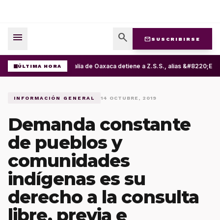
menu
search
mail
SUSCRIBIRSE
Fiscalía de Oaxaca detiene a Z.S.S., alias &#8220;El 
ÚLTIMA HORA
INFORMACIÓN GENERAL
14 OCTUBRE, 2019
Demanda constante
de pueblos y
comunidades
indígenas es su
derecho a la consulta
libre, previa e