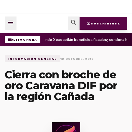
menu
search
mail
SUSCRIBIRSE
Extiende Xoxocotlán beneficios fiscales; condona has
ÚLTIMA HORA
INFORMACIÓN GENERAL
12 OCTUBRE, 2019
Cierra con broche de
oro Caravana DIF por
la región Cañada