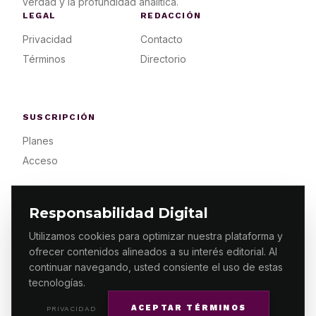
verdad y la profundidad analítica.
LEGAL
REDACCIÓN
Privacidad
Contacto
Términos
Directorio
SUSCRIPCIÓN
Planes
Acceso
Responsabilidad Digital
Utilizamos cookies para optimizar nuestra plataforma y
ofrecer contenidos alineados a su interés editorial. Al
© 2026 ES PRIMERA MX. ALGUNOS DERECHOS
RESERVADOS / DESIGN
MAKING.MX
continuar navegando, usted consiente el uso de estas
tecnologías.
ACEPTAR TÉRMINOS
PRIVACIDAD