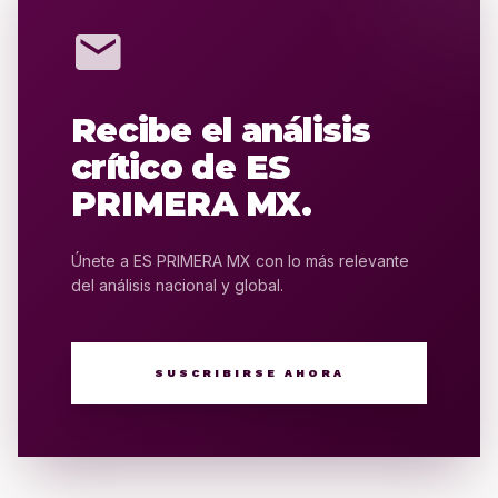
mail
Recibe el análisis
crítico de ES
PRIMERA MX.
Únete a ES PRIMERA MX con lo más relevante
del análisis nacional y global.
SUSCRIBIRSE AHORA