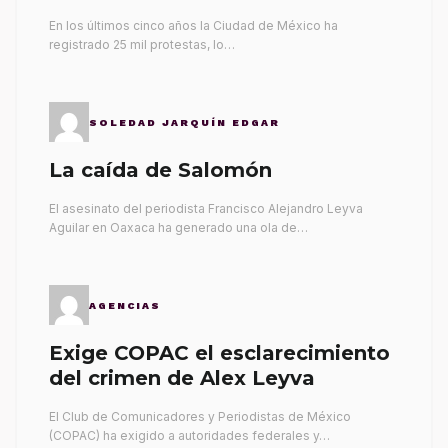
gobernantes
En los últimos cinco años la Ciudad de México ha
registrado 25 mil protestas, lo…
SOLEDAD JARQUÍN EDGAR
La caída de Salomón
El asesinato del periodista Francisco Alejandro Leyva
Aguilar en Oaxaca ha generado una ola de…
AGENCIAS
Exige COPAC el esclarecimiento
del crimen de Alex Leyva
El Club de Comunicadores y Periodistas de México
(COPAC) ha exigido a autoridades federales y…