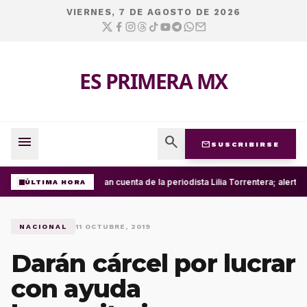
VIERNES, 7 DE AGOSTO DE 2026
ES PRIMERA MX
menu
search
mail
SUSCRIBIRSE
Roban cuenta de la periodista Lilia Torrentera; alert
ÚLTIMA HORA
NACIONAL
11 OCTUBRE, 2019
Darán cárcel por lucrar
con ayuda