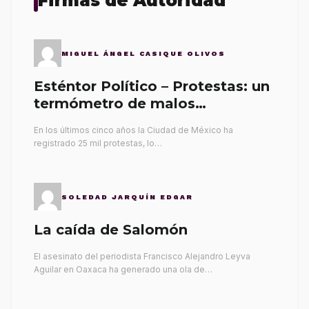
Firmas de Autoridad
MIGUEL ÁNGEL CASIQUE OLIVOS
Esténtor Político – Protestas: un
termómetro de malos
gobernantes
En los últimos cinco años la Ciudad de México ha
registrado 25 mil protestas, lo…
SOLEDAD JARQUÍN EDGAR
La caída de Salomón
El asesinato del periodista Francisco Alejandro Leyva
Aguilar en Oaxaca ha generado una ola de…