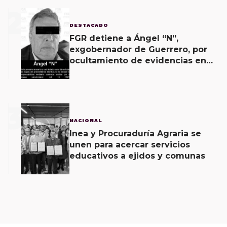
2
DESTACADO
FGR detiene a Ángel “N”,
exgobernador de Guerrero, por
ocultamiento de evidencias en
caso Ayotzinapa
3
NACIONAL
Inea y Procuraduría Agraria se
unen para acercar servicios
educativos a ejidos y comunas