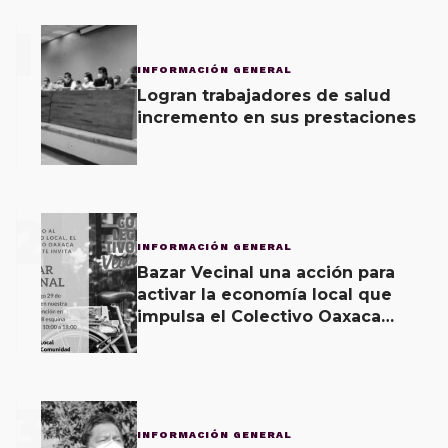
1
INFORMACIÓN GENERAL
Logran trabajadores de salud
incremento en sus prestaciones
2
INFORMACIÓN GENERAL
Bazar Vecinal una acción para
activar la economía local que
impulsa el Colectivo Oaxaca
Vecinal
3
INFORMACIÓN GENERAL