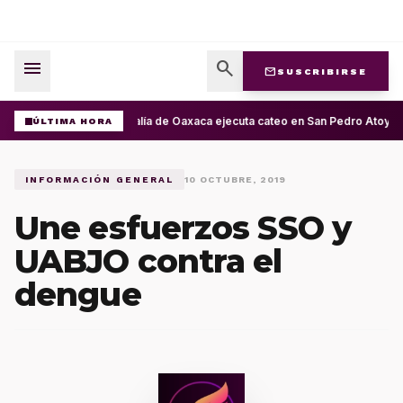
menu
search
mail
SUSCRIBIRSE
Fiscalía de Oaxaca ejecuta cateo en San Pedro Atoyac
ÚLTIMA HORA
INFORMACIÓN GENERAL
10 OCTUBRE, 2019
Une esfuerzos SSO y
UABJO contra el
dengue