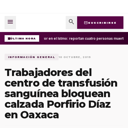
menu
search
mail
SUSCRIBIRSE
Terror en el Istmo: reportan cuatro personas muertas
ÚLTIMA HORA
INFORMACIÓN GENERAL
10 OCTUBRE, 2019
Trabajadores del
centro de transfusión
sanguínea bloquean
calzada Porfirio Díaz
en Oaxaca