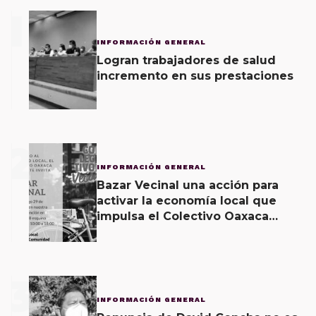
1
INFORMACIÓN GENERAL
Logran trabajadores de salud
incremento en sus prestaciones
2
INFORMACIÓN GENERAL
Bazar Vecinal una acción para
activar la economía local que
impulsa el Colectivo Oaxaca
Vecinal
3
INFORMACIÓN GENERAL