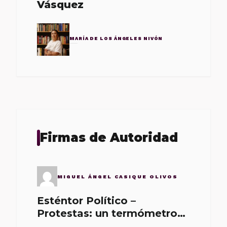
Vásquez
MARÍA DE LOS ÁNGELES NIVÓN
Firmas de Autoridad
MIGUEL ÁNGEL CASIQUE OLIVOS
Esténtor Político –
Protestas: un termómetro
de malos gobernantes