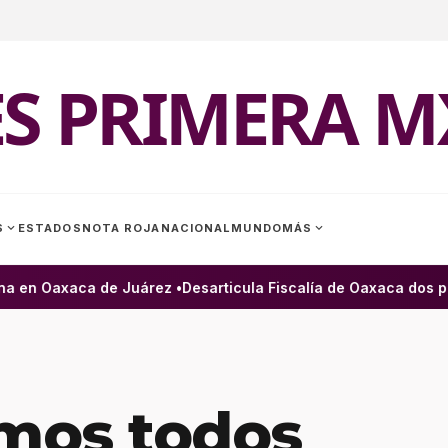
ES PRIMERA M
expand_more
expand_more
S
ESTADOS
NOTA ROJA
NACIONAL
MUNDO
MÁS
 en Oaxaca de Juárez •
Desarticula Fiscalía de Oaxaca dos pres
amos todos