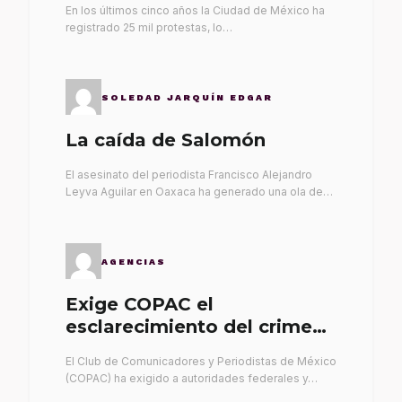
En los últimos cinco años la Ciudad de México ha
registrado 25 mil protestas, lo…
SOLEDAD JARQUÍN EDGAR
La caída de Salomón
El asesinato del periodista Francisco Alejandro
Leyva Aguilar en Oaxaca ha generado una ola de…
AGENCIAS
Exige COPAC el
esclarecimiento del crimen
de Alex Leyva
El Club de Comunicadores y Periodistas de México
(COPAC) ha exigido a autoridades federales y…