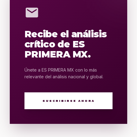
mail
Recibe el análisis
crítico de ES
PRIMERA MX.
Únete a ES PRIMERA MX con lo más
relevante del análisis nacional y global.
SUSCRIBIRSE AHORA