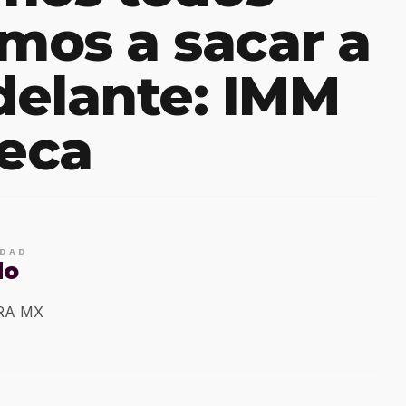
amos a sacar a
delante: IMM
teca
IDAD
do
ERA MX