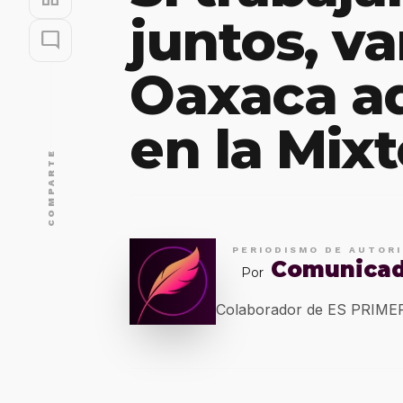
juntos, v
mode_comment
Oaxaca a
en la Mix
COMPARTE
PERIODISMO DE AUTOR
Comunica
Por
Colaborador de ES PRIM