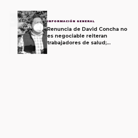
3
INFORMACIÓN GENERAL
Renuncia de David Concha no
es negociable reiteran
trabajadores de salud;
gobierno ofrecerá
contrapropuesta a demandas