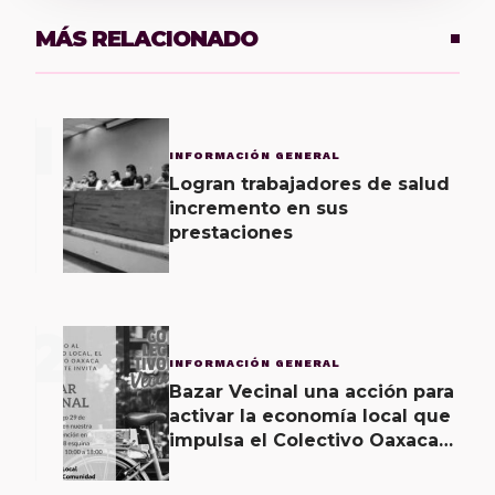
MÁS RELACIONADO
1
INFORMACIÓN GENERAL
Logran trabajadores de salud
incremento en sus
prestaciones
2
INFORMACIÓN GENERAL
Bazar Vecinal una acción para
activar la economía local que
impulsa el Colectivo Oaxaca
Vecinal