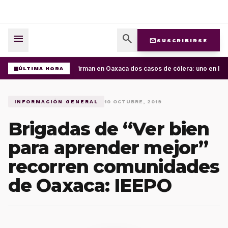
menu
search
mail
SUSCRIBIRSE
Confirman en Oaxaca dos casos de cólera: uno en la C
ÚLTIMA HORA
INFORMACIÓN GENERAL
10 OCTUBRE, 2019
Brigadas de “Ver bien
para aprender mejor”
recorren comunidades
de Oaxaca: IEEPO