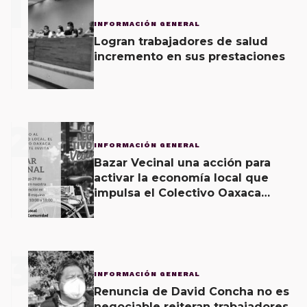
1
INFORMACIÓN GENERAL
Logran trabajadores de salud
incremento en sus prestaciones
2
INFORMACIÓN GENERAL
Bazar Vecinal una acción para
activar la economía local que
impulsa el Colectivo Oaxaca
Vecinal
3
INFORMACIÓN GENERAL
Renuncia de David Concha no es
negociable reiteran trabajadores