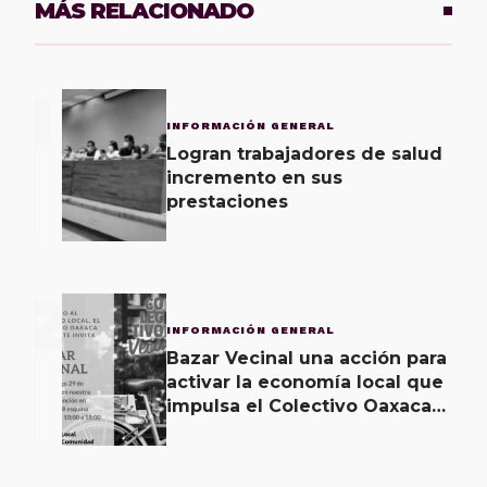
MÁS RELACIONADO
1
INFORMACIÓN GENERAL
Logran trabajadores de salud
incremento en sus
prestaciones
2
INFORMACIÓN GENERAL
Bazar Vecinal una acción para
activar la economía local que
impulsa el Colectivo Oaxaca
Vecinal