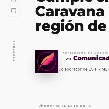
Caravana 
mode_comment
región de
COMPARTE
PERIODISMO DE AUTOR
Comunica
Por
Colaborador de ES PRIM
COMPARTE ESTA NOTA