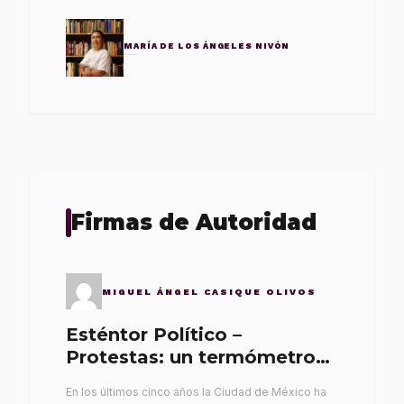
MARÍA DE LOS ÁNGELES NIVÓN
Firmas de Autoridad
MIGUEL ÁNGEL CASIQUE OLIVOS
Esténtor Político –
Protestas: un termómetro
de malos gobernantes
En los últimos cinco años la Ciudad de México ha