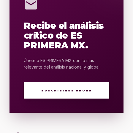
mail
Recibe el análisis
crítico de ES
PRIMERA MX.
Únete a ES PRIMERA MX con lo más
relevante del análisis nacional y global.
SUSCRIBIRSE AHORA