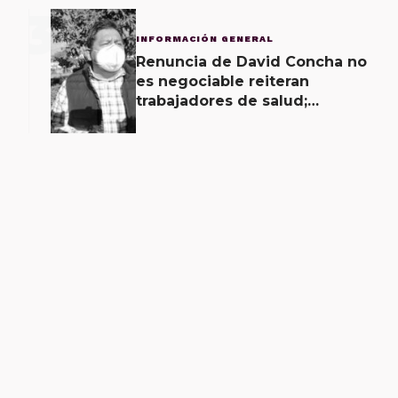
3
INFORMACIÓN GENERAL
Renuncia de David Concha no
es negociable reiteran
trabajadores de salud;
gobierno ofrecerá
contrapropuesta a demandas