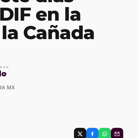
DIF en la
 la Cañada
IDAD
do
ERA MX