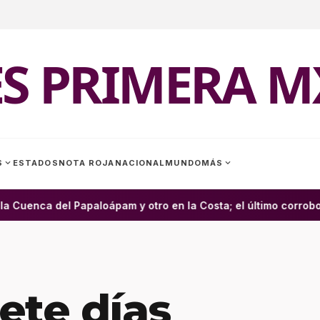
ES PRIMERA M
expand_more
expand_more
S
ESTADOS
NOTA ROJA
NACIONAL
MUNDO
MÁS
uenca del Papaloápam y otro en la Costa; el último corrobora
ete días