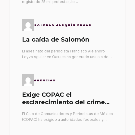
registrado 25 mil protestas, lo…
SOLEDAD JARQUÍN EDGAR
La caída de Salomón
El asesinato del periodista Francisco Alejandro
Leyva Aguilar en Oaxaca ha generado una ola de…
AGENCIAS
Exige COPAC el
esclarecimiento del crimen
de Alex Leyva
El Club de Comunicadores y Periodistas de México
(COPAC) ha exigido a autoridades federales y…