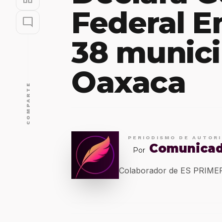
Federal E
mode_comment
38 munici
Oaxaca
COMPARTE
PERIODISMO DE AUTOR
Comunica
Por
Colaborador de ES PRIM