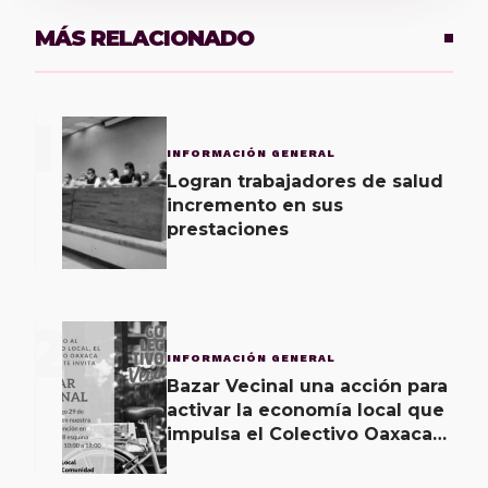
MÁS RELACIONADO
1
INFORMACIÓN GENERAL
Logran trabajadores de salud
incremento en sus
prestaciones
2
INFORMACIÓN GENERAL
Bazar Vecinal una acción para
activar la economía local que
impulsa el Colectivo Oaxaca
Vecinal