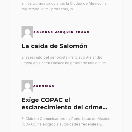
En los últimos cinco años la Ciudad de México ha
registrado 25 mil protestas, lo…
SOLEDAD JARQUÍN EDGAR
La caída de Salomón
El asesinato del periodista Francisco Alejandro
Leyva Aguilar en Oaxaca ha generado una ola de…
AGENCIAS
Exige COPAC el
esclarecimiento del crimen
de Alex Leyva
El Club de Comunicadores y Periodistas de México
(COPAC) ha exigido a autoridades federales y…