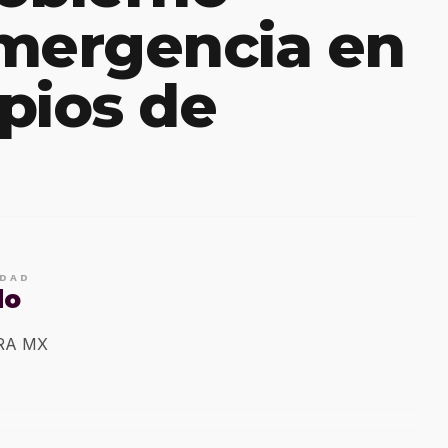
mergencia en
pios de
IDAD
do
ERA MX