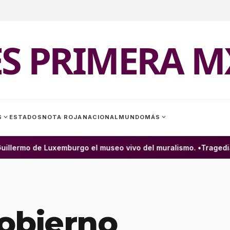
ES PRIMERA M
expand_more
expand_more
S
ESTADOS
NOTA ROJA
NACIONAL
MUNDO
MÁS
illermo de Luxemburgo el museo vivo del muralismo. •
Tragedia e
obierno