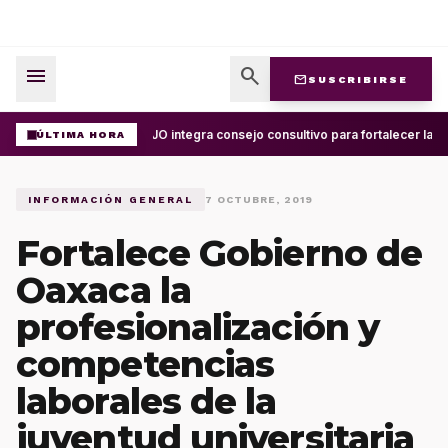
menu
search
mail
SUSCRIBIRSE
UABJO integra consejo consultivo para fortalecer la ce
ÚLTIMA HORA
INFORMACIÓN GENERAL
7 OCTUBRE, 2019
Fortalece Gobierno de
Oaxaca la
profesionalización y
competencias
laborales de la
juventud universitaria