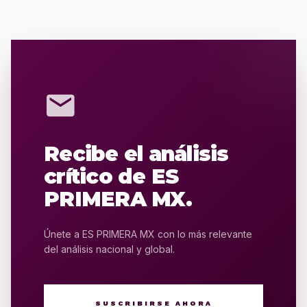
mail
Recibe el análisis
crítico de ES
PRIMERA MX.
Únete a ES PRIMERA MX con lo más relevante
del análisis nacional y global.
SUSCRIBIRSE AHORA