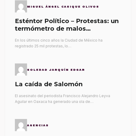
MIGUEL ÁNGEL CASIQUE OLIVOS
Esténtor Político – Protestas: un
termómetro de malos
gobernantes
En los últimos cinco años la Ciudad de México ha
registrado 25 mil protestas, lo…
SOLEDAD JARQUÍN EDGAR
La caída de Salomón
El asesinato del periodista Francisco Alejandro Leyva
Aguilar en Oaxaca ha generado una ola de…
AGENCIAS