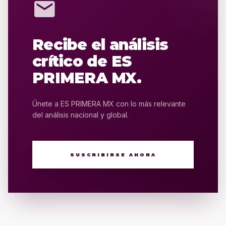
mail
Recibe el análisis
crítico de ES
PRIMERA MX.
Únete a ES PRIMERA MX con lo más relevante
del análisis nacional y global.
SUSCRIBIRSE AHORA