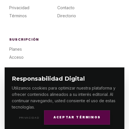
Privacidad
Contacto
Términos
Directorio
SUSCRIPCIÓN
Planes
Acceso
Responsabilidad Digital
Utilizamos cookies para optimizar nuestra plataforma y
ofrecer contenidos alineados a su interés editorial. Al
© 2026 ES PRIMERA MX. ALGUNOS DERECHOS
RESERVADOS / DESIGN
MAKING.MX
continuar navegando, usted consiente el uso de estas
tecnologías.
ACEPTAR TÉRMINOS
PRIVACIDAD