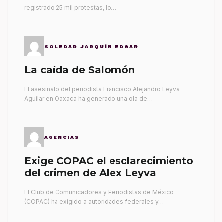
registrado 25 mil protestas, lo…
SOLEDAD JARQUÍN EDGAR
La caída de Salomón
El asesinato del periodista Francisco Alejandro Leyva
Aguilar en Oaxaca ha generado una ola de…
AGENCIAS
Exige COPAC el esclarecimiento
del crimen de Alex Leyva
El Club de Comunicadores y Periodistas de México
(COPAC) ha exigido a autoridades federales y…