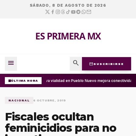
SÁBADO, 8 DE AGOSTO DE 2026
ES PRIMERA MX
menu
search
mail
SUSCRIBIRSE
Nueva vialidad en Pueblo Nuevo mejora conectividad e
ÚLTIMA HORA
NACIONAL
6 OCTUBRE, 2019
Fiscales ocultan
feminicidios para no