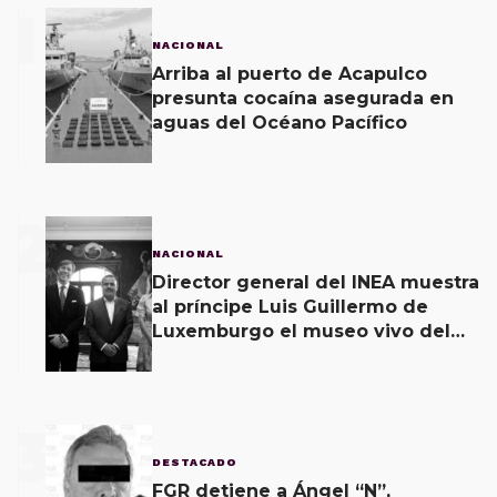
1
NACIONAL
Arriba al puerto de Acapulco
presunta cocaína asegurada en
aguas del Océano Pacífico
2
NACIONAL
Director general del INEA muestra
al príncipe Luis Guillermo de
Luxemburgo el museo vivo del
muralismo.
3
DESTACADO
FGR detiene a Ángel “N”,