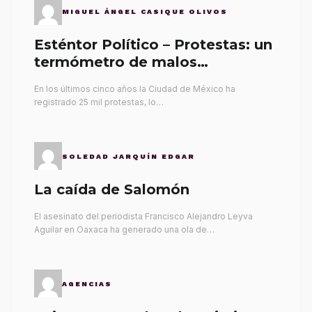
MIGUEL ÁNGEL CASIQUE OLIVOS
Esténtor Político – Protestas: un
termómetro de malos
gobernantes
En los últimos cinco años la Ciudad de México ha
registrado 25 mil protestas, lo…
SOLEDAD JARQUÍN EDGAR
La caída de Salomón
El asesinato del periodista Francisco Alejandro Leyva
Aguilar en Oaxaca ha generado una ola de…
AGENCIAS