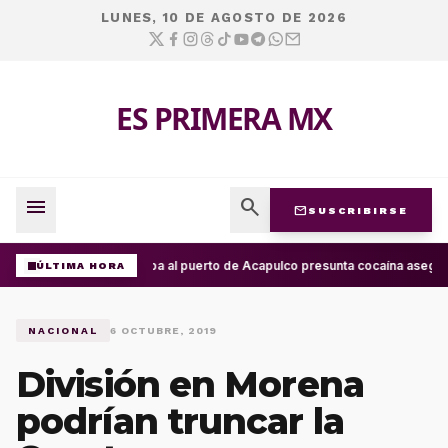
LUNES, 10 DE AGOSTO DE 2026
ES PRIMERA MX
menu
search
mail
SUSCRIBIRSE
Arriba al puerto de Acapulco presunta cocaína asegur
ÚLTIMA HORA
NACIONAL
6 OCTUBRE, 2019
División en Morena
podrían truncar la