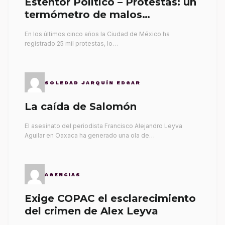
Esténtor Político – Protestas: un
termómetro de malos
gobernantes
En los últimos cinco años la Ciudad de México ha
registrado 25 mil protestas, lo…
SOLEDAD JARQUÍN EDGAR
La caída de Salomón
El asesinato del periodista Francisco Alejandro Leyva
Aguilar en Oaxaca ha generado una ola de…
AGENCIAS
Exige COPAC el esclarecimiento
del crimen de Alex Leyva