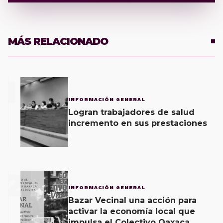
MÁS RELACIONADO
1
INFORMACIÓN GENERAL
Logran trabajadores de salud
incremento en sus prestaciones
2
INFORMACIÓN GENERAL
Bazar Vecinal una acción para
activar la economía local que
impulsa el Colectivo Oaxaca