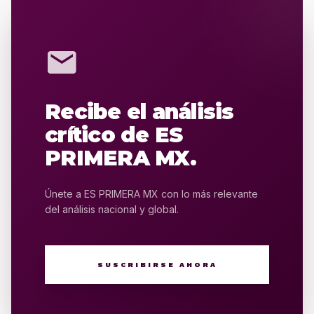
mail
Recibe el análisis
crítico de ES
PRIMERA MX.
Únete a ES PRIMERA MX con lo más relevante
del análisis nacional y global.
SUSCRIBIRSE AHORA