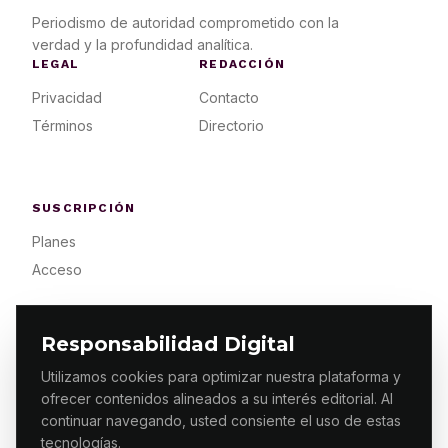
Periodismo de autoridad comprometido con la
verdad y la profundidad analítica.
LEGAL
REDACCIÓN
Privacidad
Contacto
Términos
Directorio
SUSCRIPCIÓN
Planes
Acceso
Responsabilidad Digital
Utilizamos cookies para optimizar nuestra plataforma y
ofrecer contenidos alineados a su interés editorial. Al
© 2026 ES PRIMERA MX. ALGUNOS DERECHOS
RESERVADOS / DESIGN
MAKING.MX
continuar navegando, usted consiente el uso de estas
tecnologías.