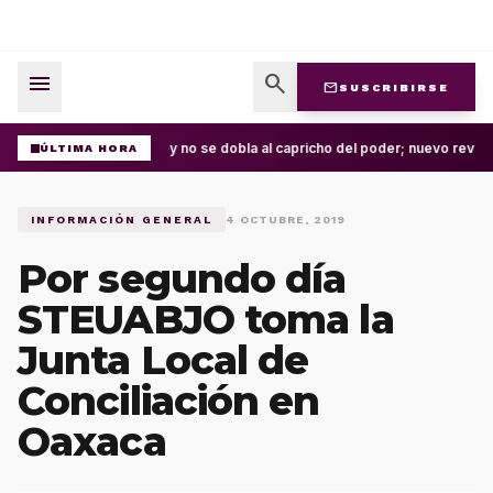
menu
search
mail
SUSCRIBIRSE
La ley no se dobla al capricho del poder; nuevo revés
ÚLTIMA HORA
INFORMACIÓN GENERAL
4 OCTUBRE, 2019
Por segundo día
STEUABJO toma la
Junta Local de
Conciliación en
Oaxaca