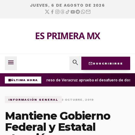
JUEVES, 6 DE AGOSTO DE 2026
ES PRIMERA MX
menu
search
mail
SUSCRIBIRSE
Congreso de Veracruz aprueba el desafuero de dos al
ÚLTIMA HORA
INFORMACIÓN GENERAL
3 OCTUBRE, 2019
Mantiene Gobierno
Federal y Estatal