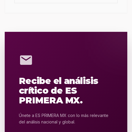
mail
Recibe el análisis
crítico de ES
PRIMERA MX.
Únete a ES PRIMERA MX con lo más relevante
del análisis nacional y global.