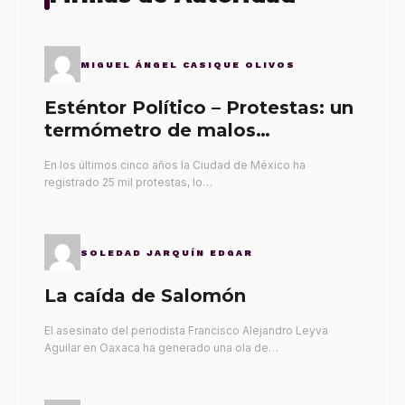
MIGUEL ÁNGEL CASIQUE OLIVOS
Esténtor Político – Protestas: un
termómetro de malos
gobernantes
En los últimos cinco años la Ciudad de México ha
registrado 25 mil protestas, lo…
SOLEDAD JARQUÍN EDGAR
La caída de Salomón
El asesinato del periodista Francisco Alejandro Leyva
Aguilar en Oaxaca ha generado una ola de…