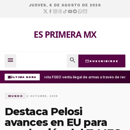
JUEVES, 6 DE AGOSTO DE 2026
ES PRIMERA MX
menu
search
mail
SUSCRIBIRSE
Detecta FGEO venta ilegal de armas a través de redes
ÚLTIMA HORA
MUNDO
2 OCTUBRE, 2019
Destaca Pelosi
avances en EU para