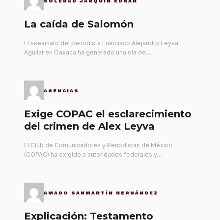
SOLEDAD JARQUÍN EDGAR
La caída de Salomón
El asesinato del periodista Francisco Alejandro Leyva
Aguilar en Oaxaca ha generado una ola de…
AGENCIAS
Exige COPAC el esclarecimiento
del crimen de Alex Leyva
El Club de Comunicadores y Periodistas de México
(COPAC) ha exigido a autoridades federales y…
AMADO SANMARTÍN HERNÁNDEZ
Explicación: Testamento