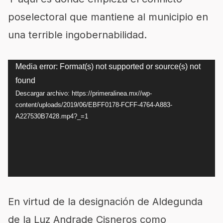
poselectoral que mantiene al municipio en
una terrible ingobernabilidad.
Reproductor
Media error: Format(s) not supported or source(s) not
found
de
Descargar archivo: https://primeralinea.mx//wp-
vídeo
content/uploads/2019/06/EBFF0178-FCFF-4764-A883-
A227530B7428.mp4?_=1
En virtud de la designación de Aldegunda
de la Luz Andrade Cisneros como