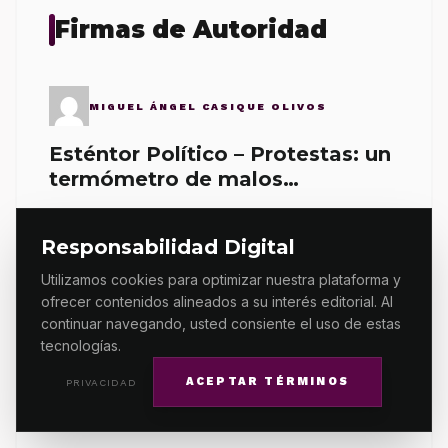
Firmas de Autoridad
MIGUEL ÁNGEL CASIQUE OLIVOS
Esténtor Político – Protestas: un
termómetro de malos
gobernantes
En los últimos cinco años la Ciudad de México ha
registrado 25 mil protestas, lo…
Responsabilidad Digital
Utilizamos cookies para optimizar nuestra plataforma y
ofrecer contenidos alineados a su interés editorial. Al
SOLEDAD JARQUÍN EDGAR
continuar navegando, usted consiente el uso de estas
tecnologías.
La caída de Salomón
ACEPTAR TÉRMINOS
PRIVACIDAD
El asesinato del periodista Francisco Alejandro Leyva
Aguilar en Oaxaca ha generado una ola de…