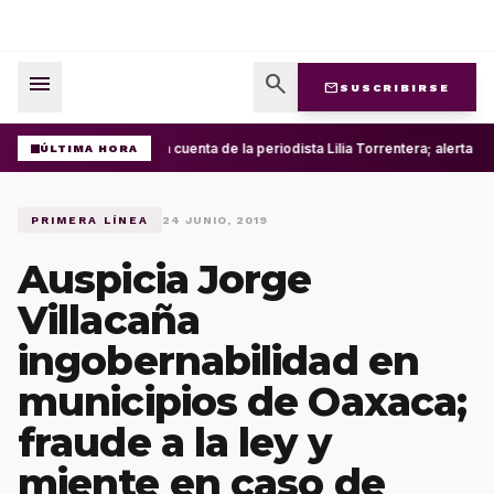
menu
search
mail
SUSCRIBIRSE
Roban cuenta de la periodista Lilia Torrentera; alerta p
ÚLTIMA HORA
PRIMERA LÍNEA
24 JUNIO, 2019
Auspicia Jorge
Villacaña
ingobernabilidad en
municipios de Oaxaca;
fraude a la ley y
miente en caso de