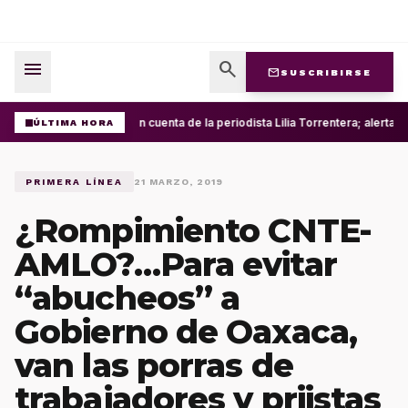
menu
search
mail
SUSCRIBIRSE
Roban cuenta de la periodista Lilia Torrentera; alerta 
ÚLTIMA HORA
PRIMERA LÍNEA
21 MARZO, 2019
¿Rompimiento CNTE-
AMLO?…Para evitar
“abucheos” a
Gobierno de Oaxaca,
van las porras de
trabajadores y priistas