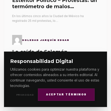
Esténtor Político – Protestas: un
termómetro de malos
gobernantes
En los últimos cinco años la Ciudad de México ha
registrado 25 mil protestas, lo…
SOLEDAD JARQUÍN EDGAR
La caída de Salomón
Responsabilidad Digital
El asesinato del periodista Francisco Alejandro Leyva
Aguilar en Oaxaca ha generado una ola de…
Utilizamos cookies para optimizar nuestra plataforma y
ofrecer contenidos alineados a su interés editorial. Al
continuar navegando, usted consiente el uso de estas
tecnologías.
AGENCIAS
ACEPTAR TÉRMINOS
PRIVACIDAD
Exige COPAC el esclarecimiento
del crimen de Alex Leyva