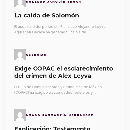
SOLEDAD JARQUÍN EDGAR
La caída de Salomón
El asesinato del periodista Francisco Alejandro Leyva
Aguilar en Oaxaca ha generado una ola de…
AGENCIAS
Exige COPAC el esclarecimiento
del crimen de Alex Leyva
El Club de Comunicadores y Periodistas de México
(COPAC) ha exigido a autoridades federales y…
AMADO SANMARTÍN HERNÁNDEZ
Explicación: Testamento