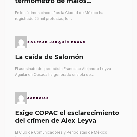
termómetro de malos
gobernantes
En los últimos cinco años la Ciudad de México ha
registrado 25 mil protestas, lo…
SOLEDAD JARQUÍN EDGAR
La caída de Salomón
El asesinato del periodista Francisco Alejandro Leyva
Aguilar en Oaxaca ha generado una ola de…
AGENCIAS
Exige COPAC el esclarecimiento
del crimen de Alex Leyva
El Club de Comunicadores y Periodistas de México