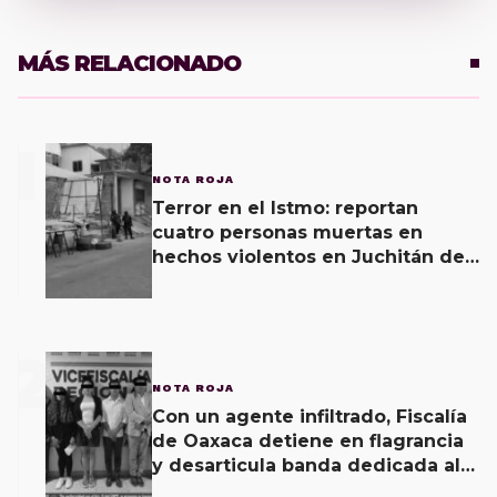
MÁS RELACIONADO
1
NOTA ROJA
Terror en el Istmo: reportan
cuatro personas muertas en
hechos violentos en Juchitán de
Zaragoza y una agresión armada
esta mañana
2
NOTA ROJA
Con un agente infiltrado, Fiscalía
de Oaxaca detiene en flagrancia
y desarticula banda dedicada al
fraude