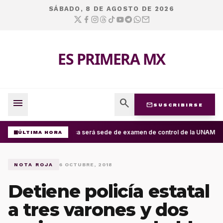
SÁBADO, 8 DE AGOSTO DE 2026
ES PRIMERA MX
menu
search
mail
SUSCRIBIRSE
Oaxaca será sede de examen de control de la UNAM; apli
ÚLTIMA HORA
NOTA ROJA
6 OCTUBRE, 2018
Detiene policía estatal
a tres varones y dos