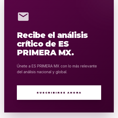
mail
Recibe el análisis
crítico de ES
PRIMERA MX.
Únete a ES PRIMERA MX con lo más relevante
del análisis nacional y global.
SUSCRIBIRSE AHORA