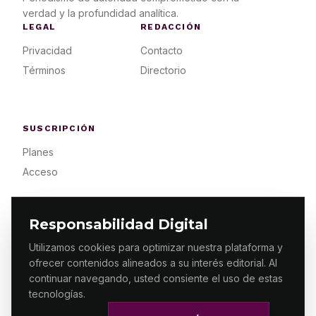
verdad y la profundidad analítica.
LEGAL
REDACCIÓN
Privacidad
Contacto
Términos
Directorio
SUSCRIPCIÓN
Planes
Acceso
Responsabilidad Digital
Utilizamos cookies para optimizar nuestra plataforma y
ofrecer contenidos alineados a su interés editorial. Al
© 2026 ES PRIMERA MX. ALGUNOS DERECHOS
RESERVADOS / DESIGN
MAKING.MX
continuar navegando, usted consiente el uso de estas
tecnologías.