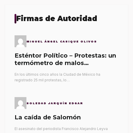
Firmas de Autoridad
MIGUEL ÁNGEL CASIQUE OLIVOS
Esténtor Político – Protestas: un
termómetro de malos
gobernantes
En los últimos cinco años la Ciudad de México ha
registrado 25 mil protestas, lo…
SOLEDAD JARQUÍN EDGAR
La caída de Salomón
El asesinato del periodista Francisco Alejandro Leyva