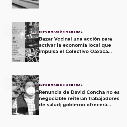
2
INFORMACIÓN GENERAL
Bazar Vecinal una acción para
activar la economía local que
impulsa el Colectivo Oaxaca
Vecinal
3
INFORMACIÓN GENERAL
Renuncia de David Concha no es
negociable reiteran trabajadores
de salud; gobierno ofrecerá
contrapropuesta a demandas