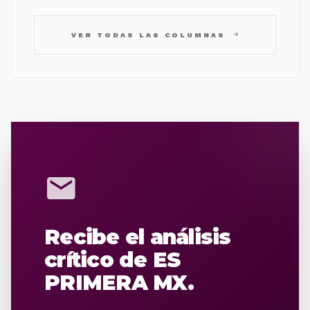
arrow_forward
VER TODAS LAS COLUMNAS
mail
Recibe el análisis
crítico de ES
PRIMERA MX.