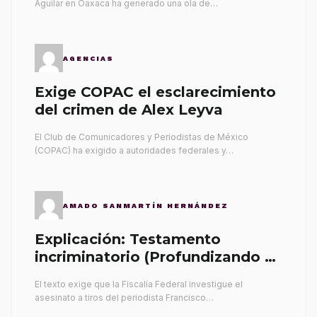
Aguilar en Oaxaca ha generado una ola de…
AGENCIAS
Exige COPAC el esclarecimiento
del crimen de Alex Leyva
El Club de Comunicadores y Periodistas de México
(COPAC) ha exigido a autoridades federales y…
AMADO SANMARTÍN HERNÁNDEZ
Explicación: Testamento
incriminatorio (Profundizando su
propia tumba)
El texto exige que la Fiscalía Federal investigue el
asesinato a tiros del periodista Francisco…