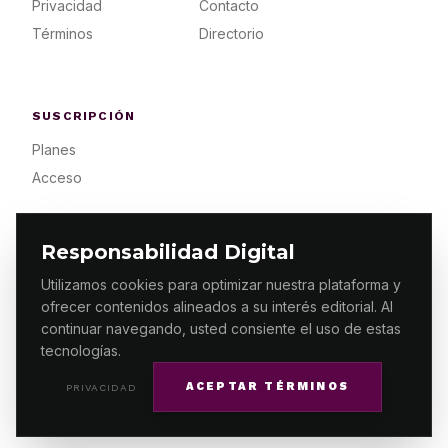
Privacidad
Contacto
Términos
Directorio
SUSCRIPCIÓN
Planes
Acceso
Responsabilidad Digital
Utilizamos cookies para optimizar nuestra plataforma y
ofrecer contenidos alineados a su interés editorial. Al
© 2026 ES PRIMERA MX. ALGUNOS DERECHOS
RESERVADOS / DESIGN
MAKING.MX
continuar navegando, usted consiente el uso de estas
tecnologías.
ACEPTAR TÉRMINOS
PRIVACIDAD