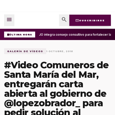
menu
search
mail
SUSCRIBIRSE
UABJO integra consejo consultivo para fortalecer la c
ÚLTIMA HORA
GALERÍA DE VÍDEOS
1 OCTUBRE, 2018
#Video Comuneros de
Santa María del Mar,
entregarán carta
abierta al gobierno de
@lopezobrador_ para
pedir solución al