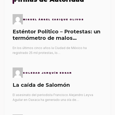
MIGUEL ÁNGEL CASIQUE OLIVOS
Esténtor Político – Protestas: un
termómetro de malos
gobernantes
En los últimos cinco años la Ciudad de México ha
registrado 25 mil protestas, lo…
SOLEDAD JARQUÍN EDGAR
La caída de Salomón
El asesinato del periodista Francisco Alejandro Leyva
Aguilar en Oaxaca ha generado una ola de…