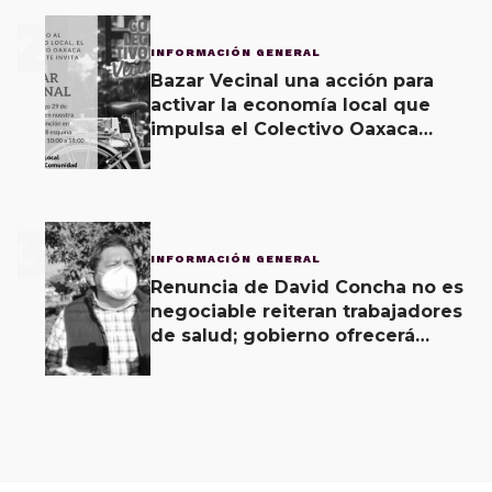
2
INFORMACIÓN GENERAL
Bazar Vecinal una acción para
activar la economía local que
impulsa el Colectivo Oaxaca
Vecinal
3
INFORMACIÓN GENERAL
Renuncia de David Concha no es
negociable reiteran trabajadores
de salud; gobierno ofrecerá
contrapropuesta a demandas