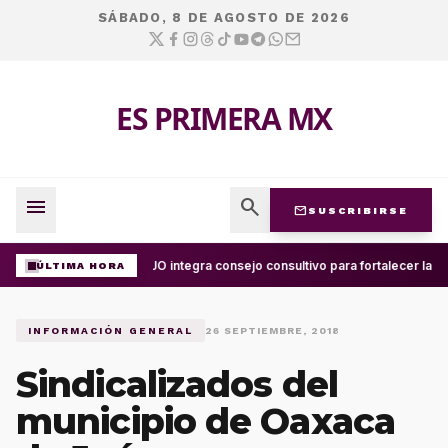
SÁBADO, 8 DE AGOSTO DE 2026
ES PRIMERA MX
menu
search
mail
SUSCRIBIRSE
UABJO integra consejo consultivo para fortalecer la ce
ÚLTIMA HORA
INFORMACIÓN GENERAL
26 SEPTIEMBRE, 2018
Sindicalizados del
municipio de Oaxaca