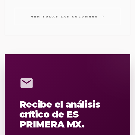
arrow_forward
VER TODAS LAS COLUMNAS
mail
Recibe el análisis
crítico de ES
PRIMERA MX.