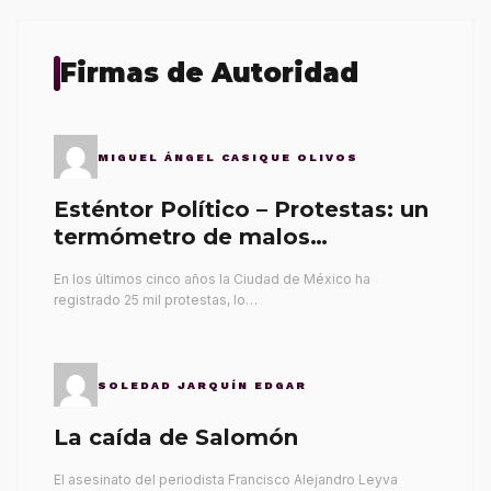
Firmas de Autoridad
MIGUEL ÁNGEL CASIQUE OLIVOS
Esténtor Político – Protestas: un
termómetro de malos
gobernantes
En los últimos cinco años la Ciudad de México ha
registrado 25 mil protestas, lo…
SOLEDAD JARQUÍN EDGAR
La caída de Salomón
El asesinato del periodista Francisco Alejandro Leyva