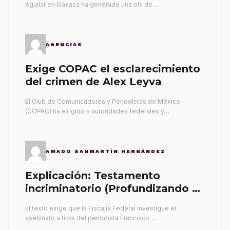
Aguilar en Oaxaca ha generado una ola de…
AGENCIAS
Exige COPAC el esclarecimiento
del crimen de Alex Leyva
El Club de Comunicadores y Periodistas de México
(COPAC) ha exigido a autoridades federales y…
AMADO SANMARTÍN HERNÁNDEZ
Explicación: Testamento
incriminatorio (Profundizando su
propia tumba)
El texto exige que la Fiscalía Federal investigue el
asesinato a tiros del periodista Francisco…