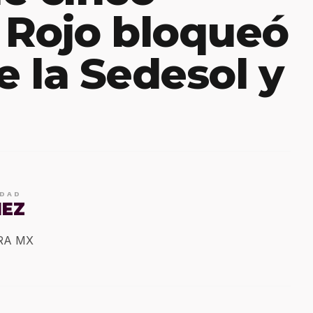
l Rojo bloqueó
e la Sedesol y
IDAD
MEZ
ERA MX