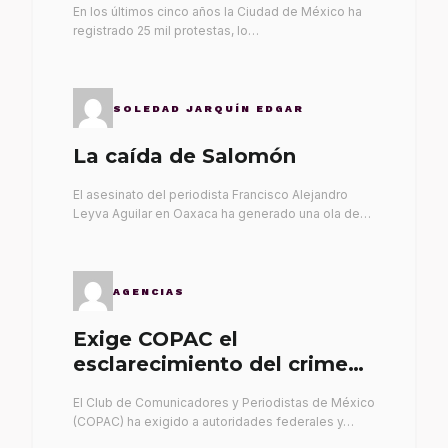
En los últimos cinco años la Ciudad de México ha
registrado 25 mil protestas, lo…
SOLEDAD JARQUÍN EDGAR
La caída de Salomón
El asesinato del periodista Francisco Alejandro
Leyva Aguilar en Oaxaca ha generado una ola de…
AGENCIAS
Exige COPAC el
esclarecimiento del crimen
de Alex Leyva
El Club de Comunicadores y Periodistas de México
(COPAC) ha exigido a autoridades federales y…