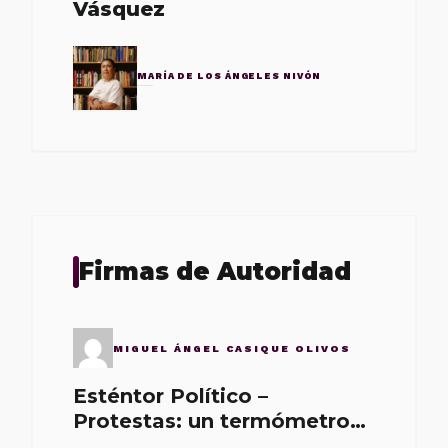
Vásquez
MARÍA DE LOS ÁNGELES NIVÓN
Firmas de Autoridad
MIGUEL ÁNGEL CASIQUE OLIVOS
Esténtor Político –
Protestas: un termómetro
de malos gobernantes