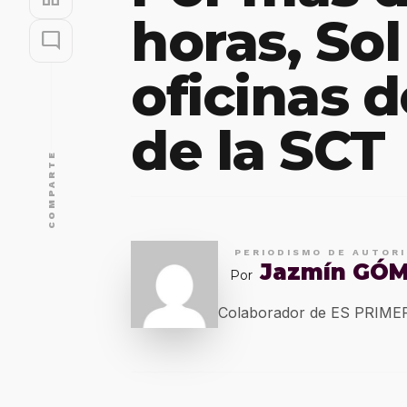
horas, So
mode_comment
oficinas d
de la SCT
COMPARTE
PERIODISMO DE AUTOR
Jazmín GÓ
Por
Colaborador de ES PRIM