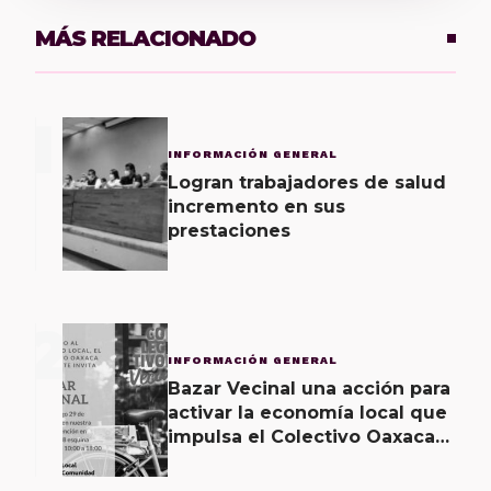
MÁS RELACIONADO
1
INFORMACIÓN GENERAL
Logran trabajadores de salud
incremento en sus
prestaciones
2
INFORMACIÓN GENERAL
Bazar Vecinal una acción para
activar la economía local que
impulsa el Colectivo Oaxaca
Vecinal