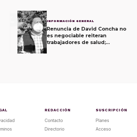
3
INFORMACIÓN GENERAL
Renuncia de David Concha no
es negociable reiteran
trabajadores de salud;
gobierno ofrecerá
contrapropuesta a demandas
GAL
REDACCIÓN
SUSCRIPCIÓN
vacidad
Contacto
Planes
rminos
Directorio
Acceso