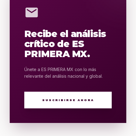
mail
Recibe el análisis
crítico de ES
PRIMERA MX.
Únete a ES PRIMERA MX con lo más
relevante del análisis nacional y global.
SUSCRIBIRSE AHORA