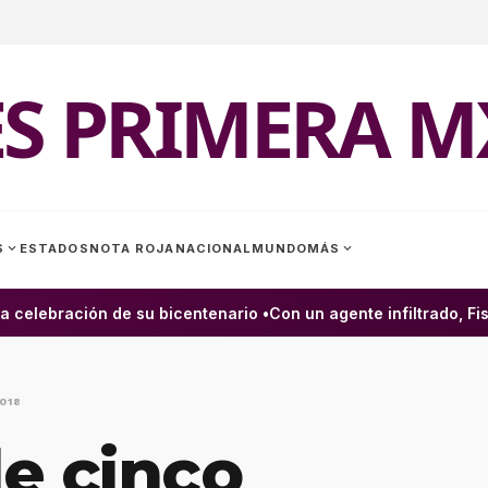
ES PRIMERA M
expand_more
expand_more
S
ESTADOS
NOTA ROJA
NACIONAL
MUNDO
MÁS
celebración de su bicentenario •
Con un agente infiltrado, Fisc
018
e cinco