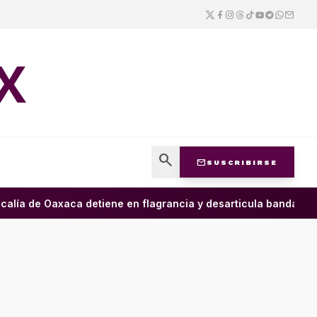
X
search
mail
SUSCRIBIRSE
alía de Oaxaca detiene en flagrancia y desarticula banda dedic