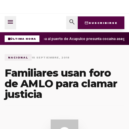
menu
search
mail
SUSCRIBIRSE
Arriba al puerto de Acapulco presunta cocaína asegur
ÚLTIMA HORA
NACIONAL
15 SEPTIEMBRE, 2018
Familiares usan foro
de AMLO para clamar
justicia