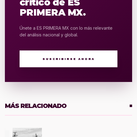
crítico de ES
PRIMERA MX.
Únete a ES PRIMERA MX con lo más relevante
del análisis nacional y global.
SUSCRIBIRSE AHORA
MÁS RELACIONADO
1