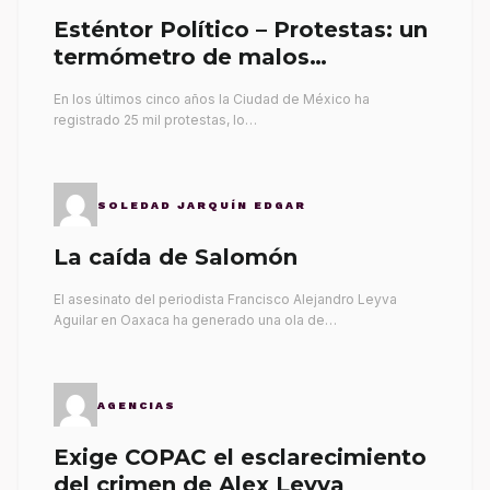
Esténtor Político – Protestas: un
termómetro de malos
gobernantes
En los últimos cinco años la Ciudad de México ha
registrado 25 mil protestas, lo…
SOLEDAD JARQUÍN EDGAR
La caída de Salomón
El asesinato del periodista Francisco Alejandro Leyva
Aguilar en Oaxaca ha generado una ola de…
AGENCIAS
Exige COPAC el esclarecimiento
del crimen de Alex Leyva