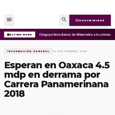
menu
search
mail
SUSCRIBIRSE
Ray Chagoya lleva Banco de Materiales a la colonia P
ÚLTIMA HORA
INFORMACIÓN GENERAL
14 SEPTIEMBRE, 2018
Esperan en Oaxaca 4.5
mdp en derrama por
Carrera Panamerinana
2018