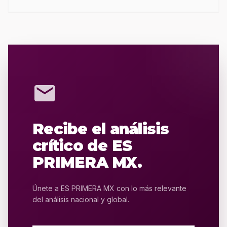
mail
Recibe el análisis
crítico de ES
PRIMERA MX.
Únete a ES PRIMERA MX con lo más relevante
del análisis nacional y global.