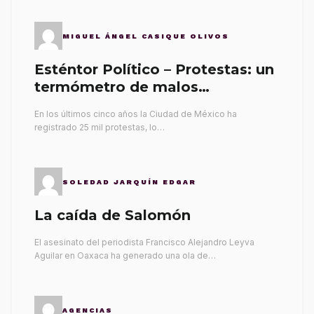
MIGUEL ÁNGEL CASIQUE OLIVOS
Esténtor Político – Protestas: un
termómetro de malos
gobernantes
En los últimos cinco años la Ciudad de México ha
registrado 25 mil protestas, lo…
SOLEDAD JARQUÍN EDGAR
La caída de Salomón
El asesinato del periodista Francisco Alejandro Leyva
Aguilar en Oaxaca ha generado una ola de…
AGENCIAS