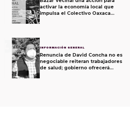
Bazar Vecinal una acción para
activar la economía local que
impulsa el Colectivo Oaxaca
Vecinal
3
INFORMACIÓN GENERAL
Renuncia de David Concha no es
negociable reiteran trabajadores
de salud; gobierno ofrecerá
contrapropuesta a demandas