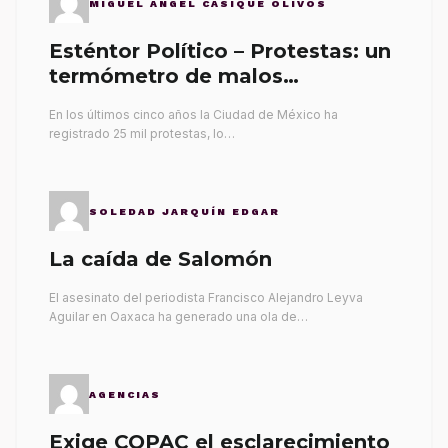
MIGUEL ÁNGEL CASIQUE OLIVOS
Esténtor Político – Protestas: un
termómetro de malos
gobernantes
En los últimos cinco años la Ciudad de México ha
registrado 25 mil protestas, lo…
SOLEDAD JARQUÍN EDGAR
La caída de Salomón
El asesinato del periodista Francisco Alejandro Leyva
Aguilar en Oaxaca ha generado una ola de…
AGENCIAS
Exige COPAC el esclarecimiento