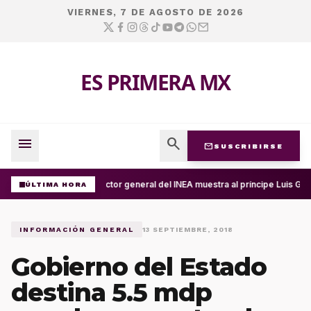
VIERNES, 7 DE AGOSTO DE 2026
ES PRIMERA MX
menu
search
mail
SUSCRIBIRSE
Director general del INEA muestra al príncipe Luis Gu
ÚLTIMA HORA
INFORMACIÓN GENERAL
13 SEPTIEMBRE, 2018
Gobierno del Estado
destina 5.5 mdp