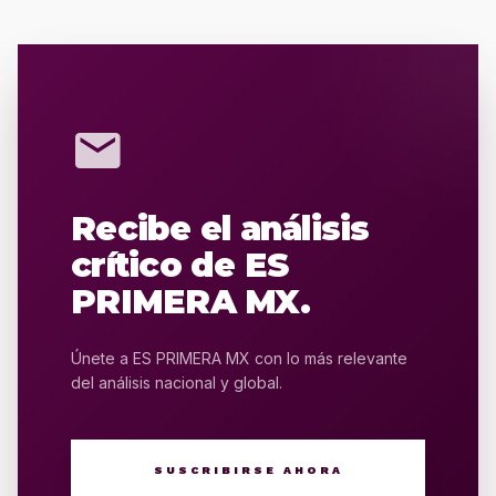
mail
Recibe el análisis
crítico de ES
PRIMERA MX.
Únete a ES PRIMERA MX con lo más relevante
del análisis nacional y global.
SUSCRIBIRSE AHORA