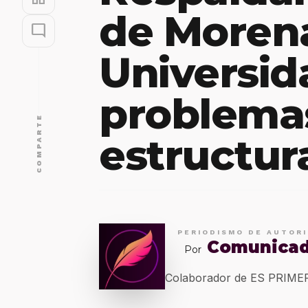
de Moren
mode_comment
Universid
problema
COMPARTE
estructur
PERIODISMO DE AUTOR
Comunica
Por
Colaborador de ES PRIM