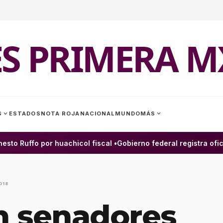
ES PRIMERA M
expand_more
expand_more
S
ESTADOS
NOTA ROJA
NACIONAL
MUNDO
MÁS
o Ruffo por huachicol fiscal •
Gobierno federal registra ofici
018
n senadores