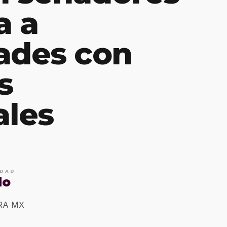
a a
ades con
s
ales
IDAD
do
ERA MX