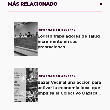
MÁS RELACIONADO
1
INFORMACIÓN GENERAL
Logran trabajadores de salud
incremento en sus
prestaciones
2
INFORMACIÓN GENERAL
Bazar Vecinal una acción para
activar la economía local que
impulsa el Colectivo Oaxaca
Vecinal