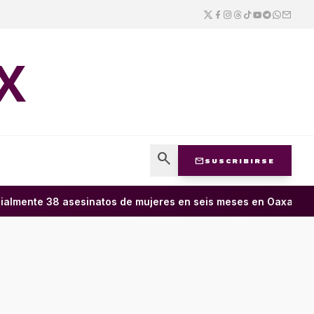
X
search
mail
SUSCRIBIRSE
almente 38 asesinatos de mujeres en seis meses en Oaxaca; 11 c