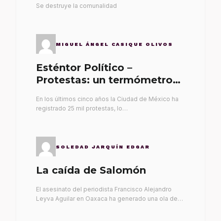
Se destruye la comunalidad
MIGUEL ÁNGEL CASIQUE OLIVOS
Esténtor Político –
Protestas: un termómetro
de malos gobernantes
En los últimos cinco años la Ciudad de México ha
registrado 25 mil protestas, lo…
SOLEDAD JARQUÍN EDGAR
La caída de Salomón
El asesinato del periodista Francisco Alejandro
Leyva Aguilar en Oaxaca ha generado una ola de…