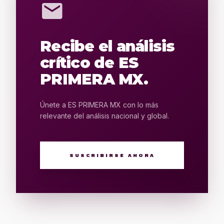
mail
Recibe el análisis
crítico de ES
PRIMERA MX.
Únete a ES PRIMERA MX con lo más
relevante del análisis nacional y global.
SUSCRIBIRSE AHORA