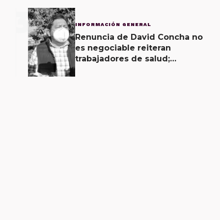
3
INFORMACIÓN GENERAL
Renuncia de David Concha no
es negociable reiteran
trabajadores de salud;
gobierno ofrecerá
contrapropuesta a demandas