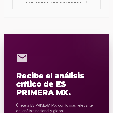
arrow_forward
VER TODAS LAS COLUMNAS
mail
Recibe el análisis
crítico de ES
PRIMERA MX.
Únete a ES PRIMERA MX con lo más relevante
del análisis nacional y global.