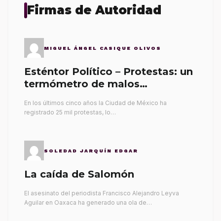
Firmas de Autoridad
MIGUEL ÁNGEL CASIQUE OLIVOS
Esténtor Político – Protestas: un
termómetro de malos
gobernantes
En los últimos cinco años la Ciudad de México ha
registrado 25 mil protestas, lo…
SOLEDAD JARQUÍN EDGAR
La caída de Salomón
El asesinato del periodista Francisco Alejandro Leyva
Aguilar en Oaxaca ha generado una ola de…