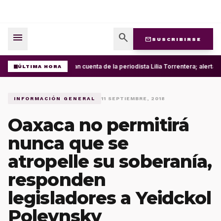
menu
search
mail
SUSCRIBIRSE
Roban cuenta de la periodista Lilia Torrentera; alerta
ÚLTIMA HORA
INFORMACIÓN GENERAL
11 SEPTIEMBRE, 2018
Oaxaca no permitirá
nunca que se
atropelle su soberanía,
responden
legisladores a Yeidckol
Polevnsky