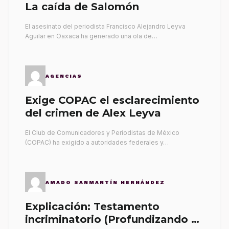
La caída de Salomón
El asesinato del periodista Francisco Alejandro Leyva
Aguilar en Oaxaca ha generado una ola de…
AGENCIAS
Exige COPAC el esclarecimiento
del crimen de Alex Leyva
El Club de Comunicadores y Periodistas de México
(COPAC) ha exigido a autoridades federales y…
AMADO SANMARTÍN HERNÁNDEZ
Explicación: Testamento
incriminatorio (Profundizando su