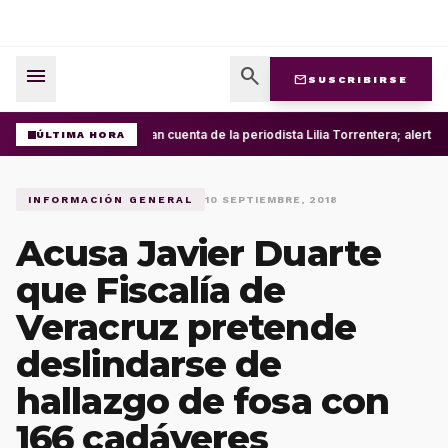
menu
search
mail
SUSCRIBIRSE
Roban cuenta de la periodista Lilia Torrentera; alerta
ÚLTIMA HORA
INFORMACIÓN GENERAL
10 SEPTIEMBRE, 2018
Acusa Javier Duarte
que Fiscalía de
Veracruz pretende
deslindarse de
hallazgo de fosa con
166 cadáveres