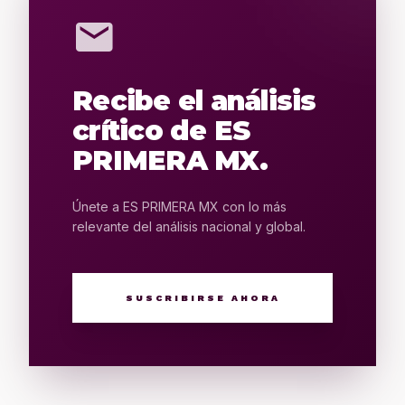
mail
Recibe el análisis
crítico de ES
PRIMERA MX.
Únete a ES PRIMERA MX con lo más
relevante del análisis nacional y global.
SUSCRIBIRSE AHORA