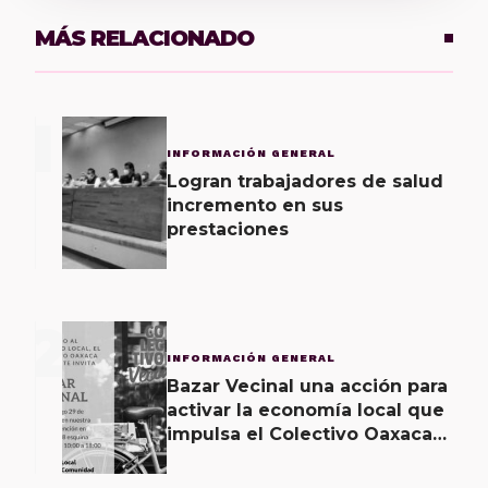
MÁS RELACIONADO
1
INFORMACIÓN GENERAL
Logran trabajadores de salud
incremento en sus
prestaciones
2
INFORMACIÓN GENERAL
Bazar Vecinal una acción para
activar la economía local que
impulsa el Colectivo Oaxaca
Vecinal