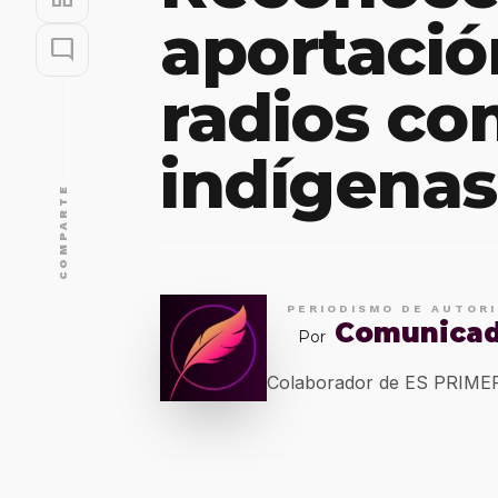
aportació
mode_comment
radios co
indígenas
COMPARTE
PERIODISMO DE AUTOR
Comunica
Por
Colaborador de ES PRIM