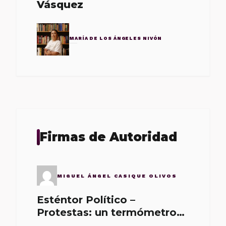
Vásquez
MARÍA DE LOS ÁNGELES NIVÓN
Firmas de Autoridad
MIGUEL ÁNGEL CASIQUE OLIVOS
Esténtor Político –
Protestas: un termómetro
de malos gobernantes