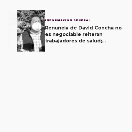
3
INFORMACIÓN GENERAL
Renuncia de David Concha no
es negociable reiteran
trabajadores de salud;
gobierno ofrecerá
contrapropuesta a demandas