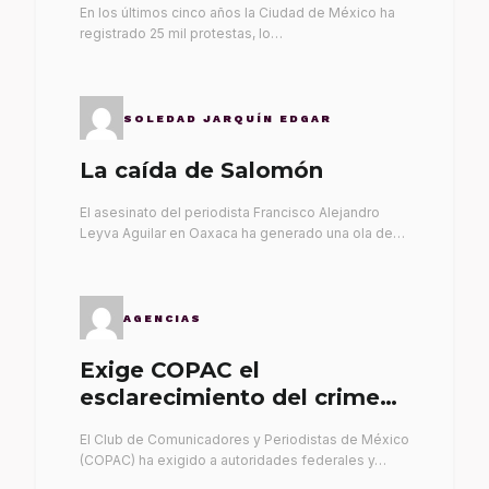
En los últimos cinco años la Ciudad de México ha
registrado 25 mil protestas, lo…
SOLEDAD JARQUÍN EDGAR
La caída de Salomón
El asesinato del periodista Francisco Alejandro
Leyva Aguilar en Oaxaca ha generado una ola de…
AGENCIAS
Exige COPAC el
esclarecimiento del crimen
de Alex Leyva
El Club de Comunicadores y Periodistas de México
(COPAC) ha exigido a autoridades federales y…