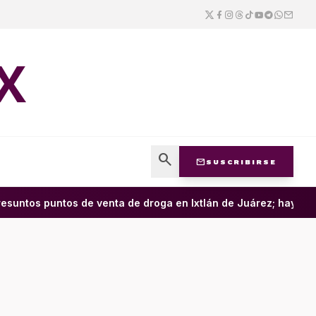
X
search
mail
SUSCRIBIRSE
untos puntos de venta de droga en Ixtlán de Juárez; hay cuatr