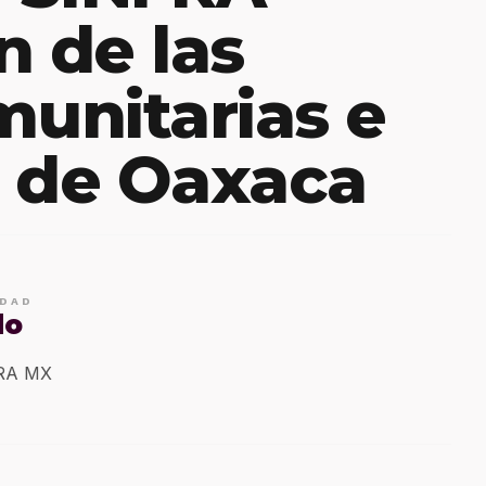
n de las
munitarias e
 de Oaxaca
IDAD
do
ERA MX