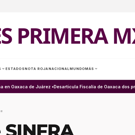
ES PRIMERA M
expand_more
expand_more
S
ESTADOS
NOTA ROJA
NACIONAL
MUNDO
MÁS
 en Oaxaca de Juárez •
Desarticula Fiscalía de Oaxaca dos pres
18
 SINFRA