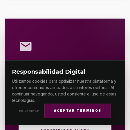
mail
Recibe el análisis
Responsabilidad Digital
crítico de ES
Utilizamos cookies para optimizar nuestra plataforma y
PRIMERA MX.
ofrecer contenidos alineados a su interés editorial. Al
continuar navegando, usted consiente el uso de estas
tecnologías.
Únete a ES PRIMERA MX con lo más relevante
del análisis nacional y global.
ACEPTAR TÉRMINOS
PRIVACIDAD