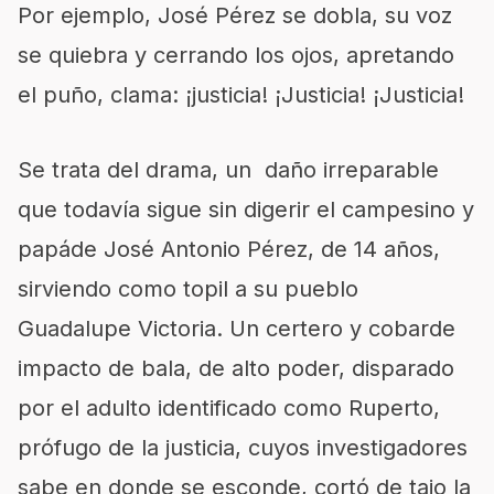
Por e
jemplo, José Pérez s
e dobla, su voz
se quiebra y cerrando los ojos, apretando
el puño
,
clama: ¡justicia! ¡Justicia! ¡Justicia!
Se trata del drama,
un
daño irreparable
que todavía sigue sin digerir el campesino y
papá
de
José Antonio Pérez, de 14 años,
sirviendo como topil a su pueblo
Guadalupe Victoria. Un certero y cobarde
impacto de bala, de alto poder, disparado
por el adulto
identificado como
Ruperto,
prófugo
de la justicia, cuyos investigadores
sabe
en donde se esconde, cortó de tajo
la