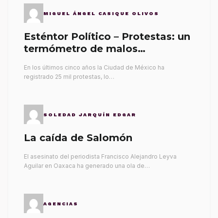
MIGUEL ÁNGEL CASIQUE OLIVOS
Esténtor Político – Protestas: un
termómetro de malos
gobernantes
En los últimos cinco años la Ciudad de México ha
registrado 25 mil protestas, lo…
SOLEDAD JARQUÍN EDGAR
La caída de Salomón
El asesinato del periodista Francisco Alejandro Leyva
Aguilar en Oaxaca ha generado una ola de…
AGENCIAS