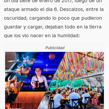
un
día siete de enero
de 2017
, luego de un
ataque armado el día 6.
D
escalzos, entre la
oscuridad,
cargando lo poco que pudieron
guardar
y cargar, dejaban todo
en la tierra
que los vio nacer
en la humildad:
Publicidad