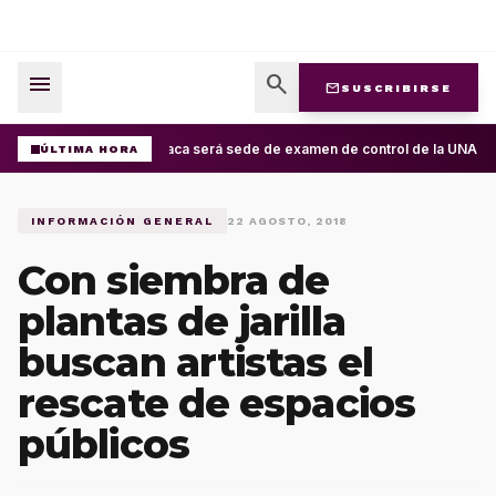
menu
search
mail
SUSCRIBIRSE
Oaxaca será sede de examen de control de la UNAM; ap
ÚLTIMA HORA
INFORMACIÓN GENERAL
22 AGOSTO, 2018
Con siembra de
plantas de jarilla
buscan artistas el
rescate de espacios
públicos