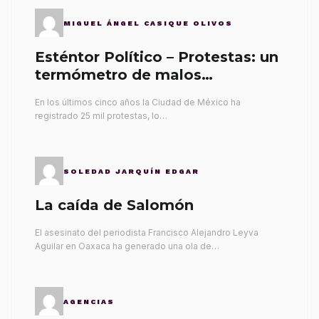
MIGUEL ÁNGEL CASIQUE OLIVOS
Esténtor Político – Protestas: un
termómetro de malos
gobernantes
En los últimos cinco años la Ciudad de México ha
registrado 25 mil protestas, lo…
SOLEDAD JARQUÍN EDGAR
La caída de Salomón
El asesinato del periodista Francisco Alejandro Leyva
Aguilar en Oaxaca ha generado una ola de…
AGENCIAS