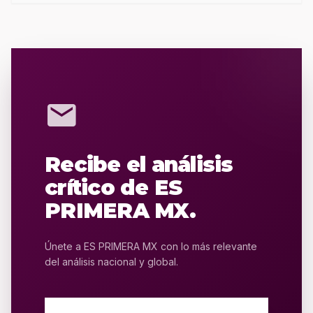
mail
Recibe el análisis
crítico de ES
PRIMERA MX.
Únete a ES PRIMERA MX con lo más relevante
del análisis nacional y global.