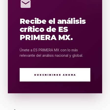
mail
Recibe el análisis
crítico de ES
PRIMERA MX.
Únete a ES PRIMERA MX con lo más
relevante del análisis nacional y global.
SUSCRIBIRSE AHORA