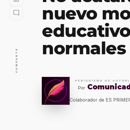
nuevo mo
mode_comment
educativo
normales
COMPARTE
PERIODISMO DE AUTOR
Comunica
Por
Colaborador de ES PRIM