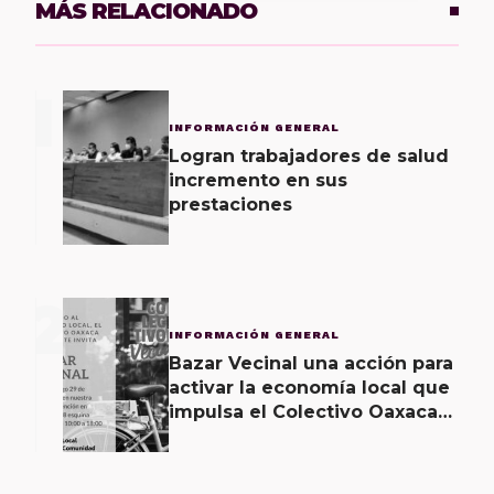
MÁS RELACIONADO
1
INFORMACIÓN GENERAL
Logran trabajadores de salud
incremento en sus
prestaciones
2
INFORMACIÓN GENERAL
Bazar Vecinal una acción para
activar la economía local que
impulsa el Colectivo Oaxaca
Vecinal