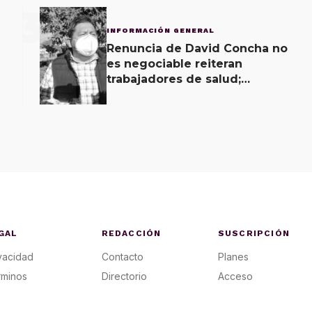
3
INFORMACIÓN GENERAL
Renuncia de David Concha no
es negociable reiteran
trabajadores de salud;
gobierno ofrecerá
contrapropuesta a demandas
GAL
REDACCIÓN
SUSCRIPCIÓN
vacidad
Contacto
Planes
rminos
Directorio
Acceso