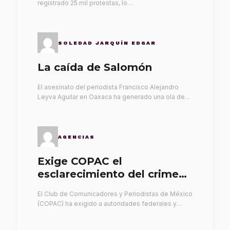
registrado 25 mil protestas, lo…
SOLEDAD JARQUÍN EDGAR
La caída de Salomón
El asesinato del periodista Francisco Alejandro
Leyva Aguilar en Oaxaca ha generado una ola de…
AGENCIAS
Exige COPAC el
esclarecimiento del crimen
de Alex Leyva
El Club de Comunicadores y Periodistas de México
(COPAC) ha exigido a autoridades federales y…