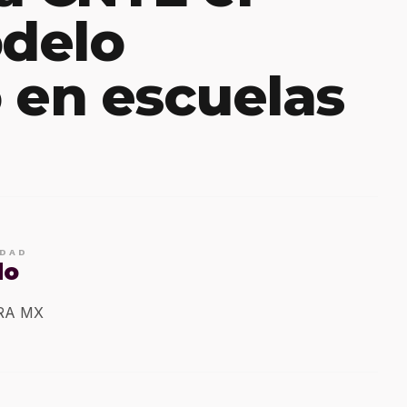
delo
 en escuelas
IDAD
do
ERA MX