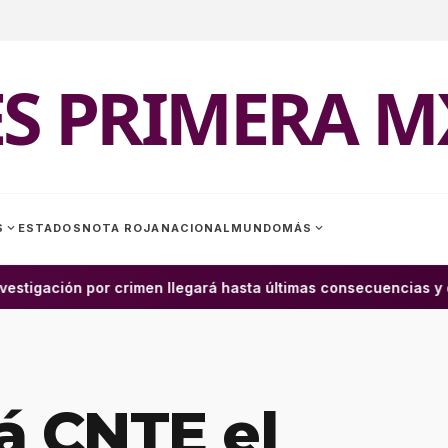
ES PRIMERA M
expand_more
expand_more
S
ESTADOS
NOTA ROJA
NACIONAL
MUNDO
MÁS
stigación por crimen llegará hasta últimas consecuencias y q
á CNTE el