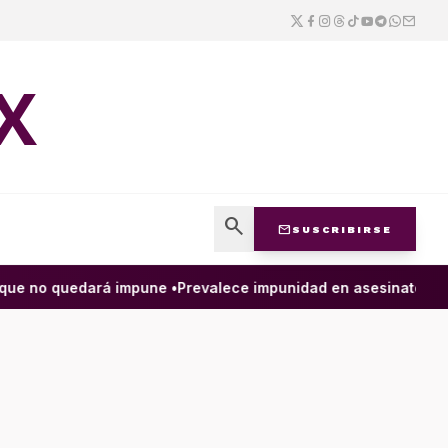
X
search
mail
SUSCRIBIRSE
ue no quedará impune •
Prevalece impunidad en asesinato de herm