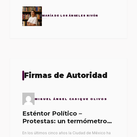
MARÍA DE LOS ÁNGELES NIVÓN
Firmas de Autoridad
MIGUEL ÁNGEL CASIQUE OLIVOS
Esténtor Político –
Protestas: un termómetro
de malos gobernantes
En los últimos cinco años la Ciudad de México ha