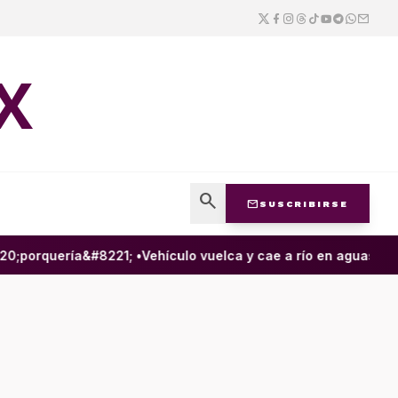
X
search
mail
SUSCRIBIRSE
;porquería&#8221; •
Vehículo vuelca y cae a río en aguas negra