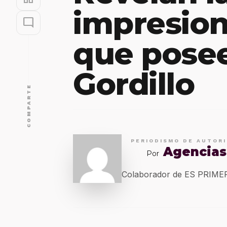
impresion
mode_comment
que posee
Gordillo
COMPARTE
PERIODISMO DE AUTOR
Agencias
Por
Colaborador de ES PRIM