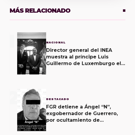
MÁS RELACIONADO
1
NACIONAL
Director general del INEA
muestra al príncipe Luis
Guillermo de Luxemburgo el
museo vivo del muralismo.
2
DESTACADO
FGR detiene a Ángel “N”,
exgobernador de Guerrero,
por ocultamiento de
evidencias en caso
Ayotzinapa