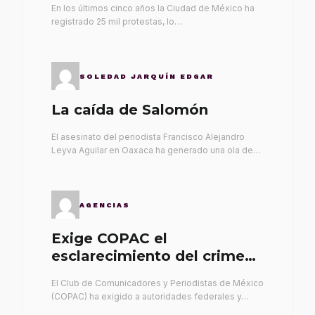
En los últimos cinco años la Ciudad de México ha
registrado 25 mil protestas, lo…
SOLEDAD JARQUÍN EDGAR
La caída de Salomón
El asesinato del periodista Francisco Alejandro
Leyva Aguilar en Oaxaca ha generado una ola de…
AGENCIAS
Exige COPAC el
esclarecimiento del crimen
de Alex Leyva
El Club de Comunicadores y Periodistas de México
(COPAC) ha exigido a autoridades federales y…