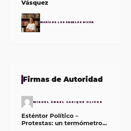
Vásquez
MARÍA DE LOS ÁNGELES NIVÓN
Firmas de Autoridad
MIGUEL ÁNGEL CASIQUE OLIVOS
Esténtor Político –
Protestas: un termómetro
de malos gobernantes