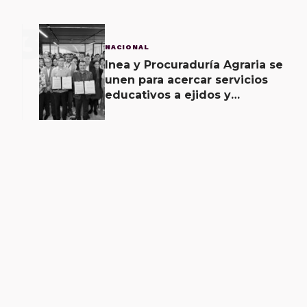
3
NACIONAL
Inea y Procuraduría Agraria se
unen para acercar servicios
educativos a ejidos y
comunas