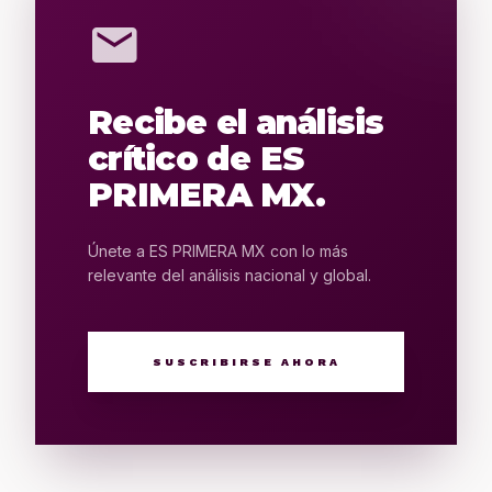
mail
Recibe el análisis
crítico de ES
PRIMERA MX.
Únete a ES PRIMERA MX con lo más
relevante del análisis nacional y global.
SUSCRIBIRSE AHORA