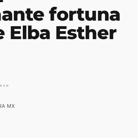
ante fortuna
 Elba Esther
IDAD
ERA MX