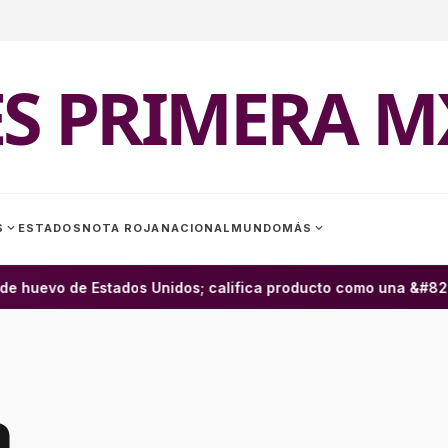
ES PRIMERA M
expand_more
expand_more
S
ESTADOS
NOTA ROJA
NACIONAL
MUNDO
MÁS
e huevo de Estados Unidos; califica producto como una &#8220
a