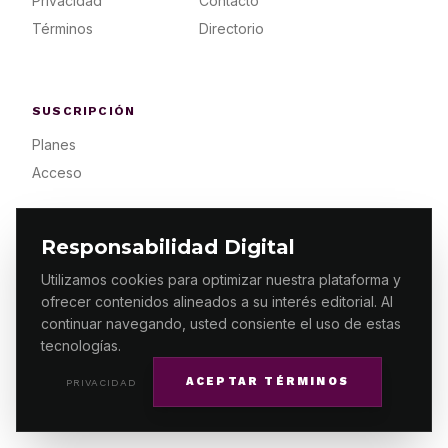
Privacidad
Contacto
Términos
Directorio
SUSCRIPCIÓN
Planes
Acceso
Responsabilidad Digital
Utilizamos cookies para optimizar nuestra plataforma y
ofrecer contenidos alineados a su interés editorial. Al
© 2026 ES PRIMERA MX. ALGUNOS DERECHOS
RESERVADOS / DESIGN
MAKING.MX
continuar navegando, usted consiente el uso de estas
tecnologías.
ACEPTAR TÉRMINOS
PRIVACIDAD