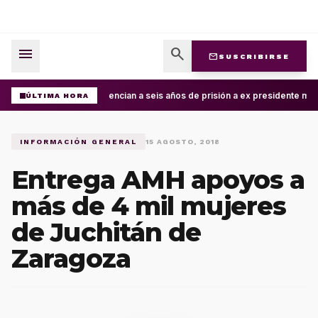
menu
search
mail
SUSCRIBIRSE
Sentencian a seis años de prisión a ex presidente mun
ÚLTIMA HORA
INFORMACIÓN GENERAL
15 AGOSTO, 2018
Entrega AMH apoyos a
más de 4 mil mujeres
de Juchitán de
Zaragoza