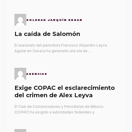
SOLEDAD JARQUÍN EDGAR
La caída de Salomón
El asesinato del periodista Francisco Alejandro Leyva
Aguilar en Oaxaca ha generado una ola de…
AGENCIAS
Exige COPAC el esclarecimiento
del crimen de Alex Leyva
El Club de Comunicadores y Periodistas de México
(COPAC) ha exigido a autoridades federales y…