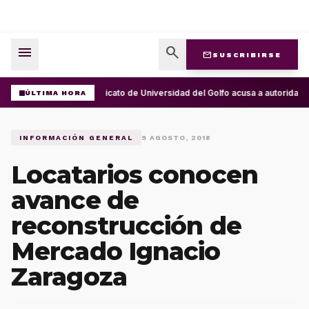
menu
search
mail
SUSCRIBIRSE
Sindicato de Universidad del Golfo acusa a autorida
ÚLTIMA HORA
INFORMACIÓN GENERAL
9 AGOSTO, 2018
Locatarios conocen
avance de
reconstrucción de
Mercado Ignacio
Zaragoza