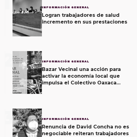
1
INFORMACIÓN GENERAL
Logran trabajadores de salud
incremento en sus prestaciones
2
INFORMACIÓN GENERAL
Bazar Vecinal una acción para
activar la economía local que
impulsa el Colectivo Oaxaca
Vecinal
3
INFORMACIÓN GENERAL
Renuncia de David Concha no es
negociable reiteran trabajadores