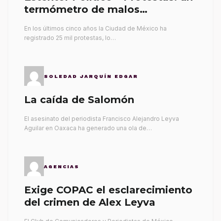
termómetro de malos
gobernantes
En los últimos cinco años la Ciudad de México ha
registrado 25 mil protestas, lo…
SOLEDAD JARQUÍN EDGAR
La caída de Salomón
El asesinato del periodista Francisco Alejandro Leyva
Aguilar en Oaxaca ha generado una ola de…
AGENCIAS
Exige COPAC el esclarecimiento
del crimen de Alex Leyva