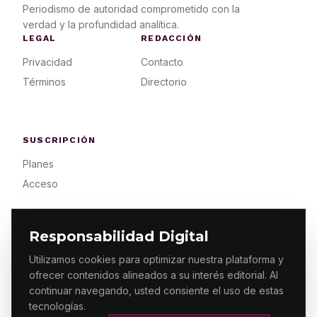
Periodismo de autoridad comprometido con la
verdad y la profundidad analítica.
LEGAL
REDACCIÓN
Privacidad
Contacto
Términos
Directorio
SUSCRIPCIÓN
Planes
Acceso
Responsabilidad Digital
Utilizamos cookies para optimizar nuestra plataforma y
ofrecer contenidos alineados a su interés editorial. Al
© 2026 ES PRIMERA MX. ALGUNOS DERECHOS
RESERVADOS / DESIGN
MAKING.MX
continuar navegando, usted consiente el uso de estas
tecnologías.