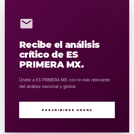
mail
Recibe el análisis
crítico de ES
PRIMERA MX.
Únete a ES PRIMERA MX con lo más relevante
del análisis nacional y global.
SUSCRIBIRSE AHORA