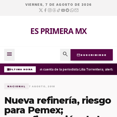
VIERNES, 7 DE AGOSTO DE 2026
ES PRIMERA MX
menu
search
mail
SUSCRIBIRSE
Roban cuenta de la periodista Lilia Torrentera; alerta
ÚLTIMA HORA
NACIONAL
7 AGOSTO, 2018
Nueva refinería, riesgo
para Pemex;