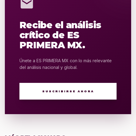
mail
Recibe el análisis
crítico de ES
PRIMERA MX.
Únete a ES PRIMERA MX con lo más relevante
del análisis nacional y global.
SUSCRIBIRSE AHORA