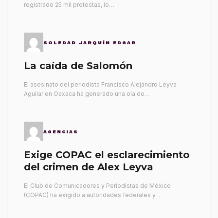
registrado 25 mil protestas, lo…
SOLEDAD JARQUÍN EDGAR
La caída de Salomón
El asesinato del periodista Francisco Alejandro Leyva
Aguilar en Oaxaca ha generado una ola de…
AGENCIAS
Exige COPAC el esclarecimiento
del crimen de Alex Leyva
El Club de Comunicadores y Periodistas de México
(COPAC) ha exigido a autoridades federales y…