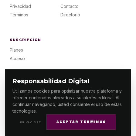
Privacidad
Contacto
Términos
Directorio
SUSCRIPCIÓN
Planes
Acceso
Responsabilidad Digital
Utilizamos cookies para optimizar nuestra plataforma y
ofrecer contenidos alineados a su interés editorial. Al
© 2026 ES PRIMERA MX. ALGUNOS DERECHOS
RESERVADOS / DESIGN
MAKING.MX
continuar navegando, usted consiente el uso de estas
tecnologías.
ACEPTAR TÉRMINOS
PRIVACIDAD