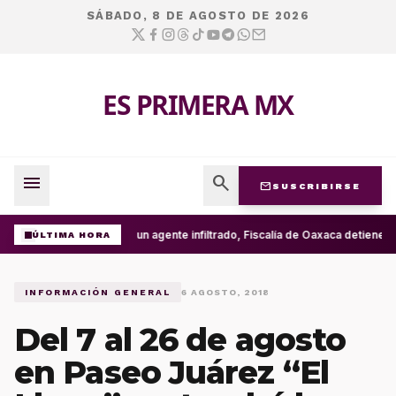
SÁBADO, 8 DE AGOSTO DE 2026
ES PRIMERA MX
menu
search
mail
SUSCRIBIRSE
Con un agente infiltrado, Fiscalía de Oaxaca detiene e
ÚLTIMA HORA
INFORMACIÓN GENERAL
6 AGOSTO, 2018
Del 7 al 26 de agosto
en Paseo Juárez “El