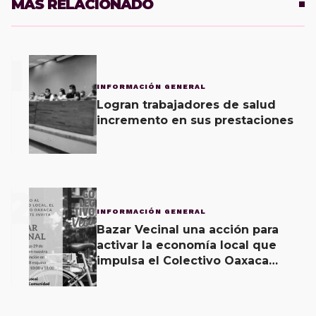
MÁS RELACIONADO
1
INFORMACIÓN GENERAL
Logran trabajadores de salud
incremento en sus prestaciones
2
INFORMACIÓN GENERAL
Bazar Vecinal una acción para
activar la economía local que
impulsa el Colectivo Oaxaca
Vecinal