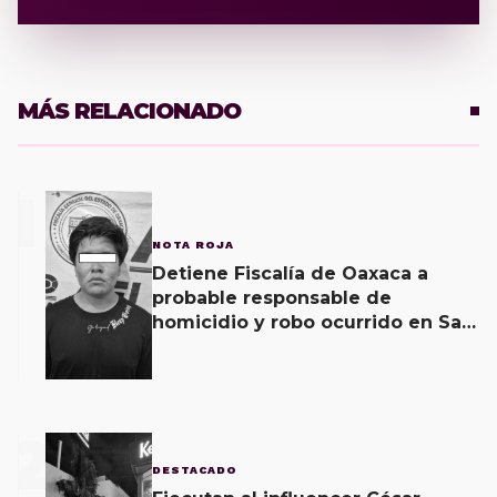
MÁS RELACIONADO
1
NOTA ROJA
Detiene Fiscalía de Oaxaca a
probable responsable de
homicidio y robo ocurrido en San
Blas Atempa
2
DESTACADO