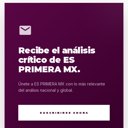
mail
Recibe el análisis
crítico de ES
PRIMERA MX.
Únete a ES PRIMERA MX con lo más relevante
del análisis nacional y global.
SUSCRIBIRSE AHORA