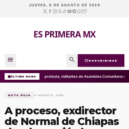
JUEVES, 6 DE AGOSTO DE 2026
ES PRIMERA MX
menu
search
mail
SUSCRIBIRSE
Con protesta, militantes de Asamblea Comunitaria d
ÚLTIMA HORA
NOTA ROJA
4 AGOSTO, 2018
A proceso, exdirector
de Normal de Chiapas