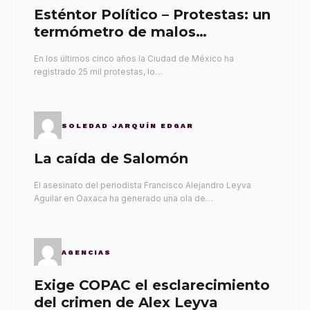
Esténtor Político – Protestas: un
termómetro de malos
gobernantes
En los últimos cinco años la Ciudad de México ha
registrado 25 mil protestas, lo…
SOLEDAD JARQUÍN EDGAR
La caída de Salomón
El asesinato del periodista Francisco Alejandro Leyva
Aguilar en Oaxaca ha generado una ola de…
AGENCIAS
Exige COPAC el esclarecimiento
del crimen de Alex Leyva