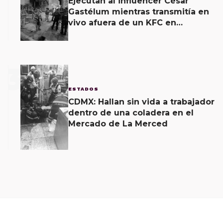
Ejecutan al influencer César
Gastélum mientras transmitía en
vivo afuera de un KFC en
Culiacán
3
ESTADOS
CDMX: Hallan sin vida a trabajador
dentro de una coladera en el
Mercado de La Merced