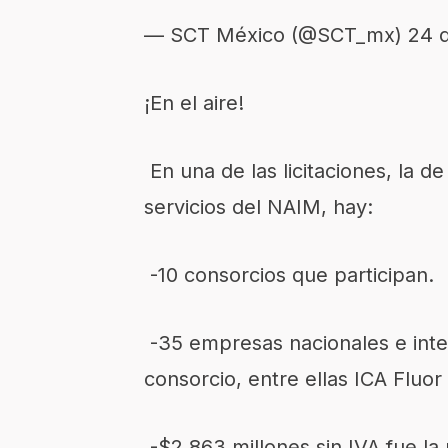
— SCT México (@SCT_mx)
24 d
¡En el aire!
En una de las licitaciones, la d
servicios del NAIM, hay:
-10 consorcios que participan.
-35 empresas nacionales e int
consorcio, entre ellas ICA Fluor
-$2,863 millones sin IVA fue l