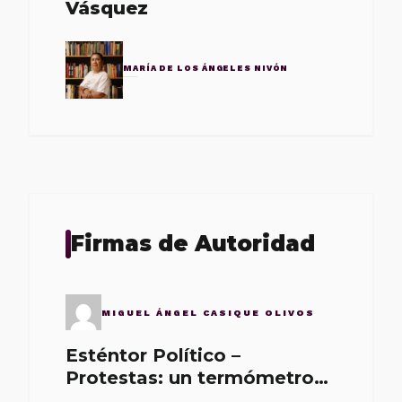
Vásquez
MARÍA DE LOS ÁNGELES NIVÓN
Firmas de Autoridad
MIGUEL ÁNGEL CASIQUE OLIVOS
Esténtor Político –
Protestas: un termómetro
de malos gobernantes