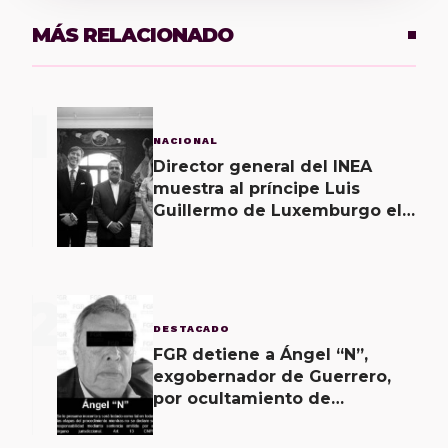
MÁS RELACIONADO
1
NACIONAL
Director general del INEA
muestra al príncipe Luis
Guillermo de Luxemburgo el
museo vivo del muralismo.
2
DESTACADO
FGR detiene a Ángel “N”,
exgobernador de Guerrero,
por ocultamiento de
evidencias en caso
Ayotzinapa