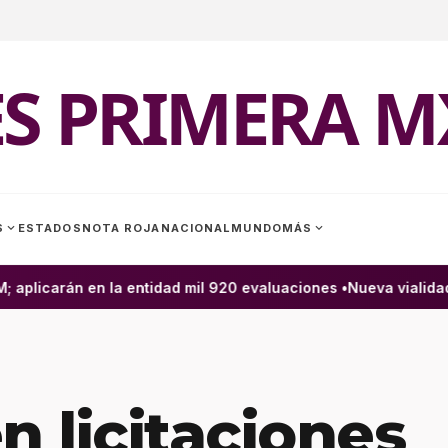
ES PRIMERA M
expand_more
expand_more
S
ESTADOS
NOTA ROJA
NACIONAL
MUNDO
MÁS
plicarán en la entidad mil 920 evaluaciones •
Nueva vialidad 
 licitaciones