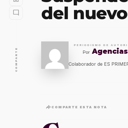
del nuevo
mode_comment
PERIODISMO DE AUTOR
Agencias
COMPARTE
Por
Colaborador de ES PRIM
COMPARTE ESTA NOTA