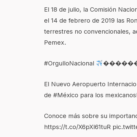
El 18 de julio, la Comisión Nac
el 14 de febrero de 2019 las Ro
terrestres no convencionales, 
Pemex.
#OrgulloNacional
�����
El Nuevo Aeropuerto Internaci
de
#México
para los mexic
Conoce más sobre su importanci
https://t.co/X6pXl61tuR
pic.twit