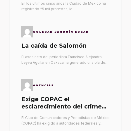
En los últimos cinco años la Ciudad de México ha
registrado 25 mil protestas, lo…
SOLEDAD JARQUÍN EDGAR
La caída de Salomón
El asesinato del periodista Francisco Alejandro
Leyva Aguilar en Oaxaca ha generado una ola de…
AGENCIAS
Exige COPAC el
esclarecimiento del crimen
de Alex Leyva
El Club de Comunicadores y Periodistas de México
(COPAC) ha exigido a autoridades federales y…