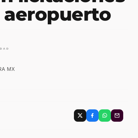
 aeropuerto
IDAD
ERA MX