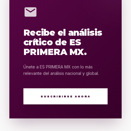
mail
Recibe el análisis
crítico de ES
PRIMERA MX.
Únete a ES PRIMERA MX con lo más
relevante del análisis nacional y global.
SUSCRIBIRSE AHORA